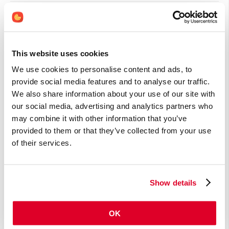
Ondergewicht
Ontgiften
Ontslakken
This website uses cookies
Ontsteking, algemeen
We use cookies to personalise content and ads, to
Ontsteking, inflammaging
provide social media features and to analyse our traffic.
We also share information about your use of our site with
Ontsteking, laaggradig
our social media, advertising and analytics partners who
Ontstoken tong
may combine it with other information that you’ve
provided to them or that they’ve collected from your use
Oorsuizen
of their services.
Opgeblazen gevoel
Opvliegers, (peri)menopauzale
Show details
Osteoartritis
Osteomalacie
OK
Osteoporose