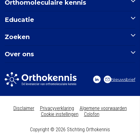
Orthomoleculaire kennis
Artikelen
Educatie
Nutriënten-index
Indicatie-index
Postbiotica in opkomst
Zoeken
Nieuws
E-learning: Basisprincipes orthomoleculaire geneeskunde
Mondgezondheid
Doorzoek de site
Over ons
Zoek een indicatie
Zoek een nutriënt
Stichting Orthokennis
Zoek een artikel
Vitals Voedingssupplementen
Nieuwsbrief
Vitale Kennis
Contact
Disclaimer
Privacyverklaring
Algemene voorwaarden
Cookie instellingen
Colofon
Copyright © 2026 Stichting Orthokennis