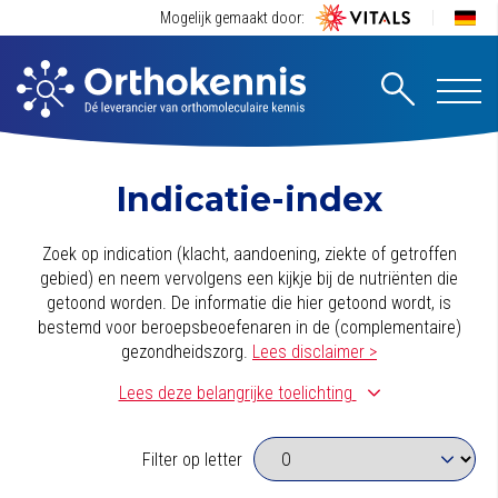
Mogelijk gemaakt door:
Indicatie-index
Zoek op indication (klacht, aandoening, ziekte of getroffen
gebied) en neem vervolgens een kijkje bij de nutriënten die
getoond worden. De informatie die hier getoond wordt, is
bestemd voor beroepsbeoefenaren in de (complementaire)
gezondheidszorg.
Lees disclaimer >
Lees deze belangrijke toelichting
Deze indicatie-index is met zorg samengesteld. We zijn hierbij
uitgegaan van een dagelijkse basissuppletie die bestaat uit
Filter op letter
een kwalitatief multivitaminen/-mineralenpreparaat. (Deze is
bijvoorbeeld herkenbaar doordat het de biologisch