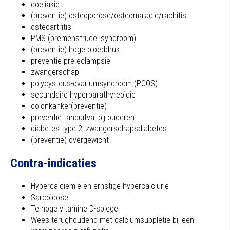
coeliakie
(preventie) osteoporose/osteomalacie/rachitis
osteoartritis
PMS (premenstrueel syndroom)
(preventie) hoge bloeddruk
preventie pre-eclampsie
zwangerschap
polycysteus-ovariumsyndroom (PCOS)
secundaire hyperparathyreoïdie
colonkanker(preventie)
preventie tanduitval bij ouderen
diabetes type 2, zwangerschapsdiabetes
(preventie) overgewicht
Contra-indicaties
Hypercalciëmie en ernstige hypercalciurie
Sarcoïdose
Te hoge vitamine D-spiegel
Wees terughoudend met calciumsuppletie bij een