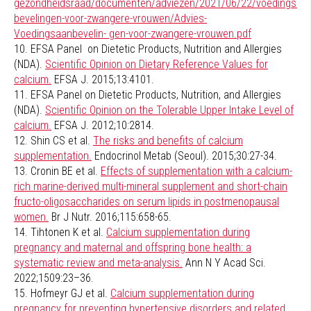
gezondheidsraad/documenten/adviezen/2021/06/22/voedingsaan
bevelingen-voor-zwangere-vrouwen/Advies-
Voedingsaanbevelin- gen-voor-zwangere-vrouwen.pdf
10. EFSA Panel on Dietetic Products, Nutrition and Allergies
(NDA).
Scientific Opinion on Dietary Reference Values for
calcium.
EFSA J. 2015;13:4101.
11. EFSA Panel on Dietetic Products, Nutrition, and Allergies
(NDA).
Scientific Opinion on the Tolerable Upper Intake Level of
calcium.
EFSA J. 2012;10:2814.
12. Shin CS et al.
The risks and benefits of calcium
supplementation.
Endocrinol Metab (Seoul). 2015;30:27-34.
13. Cronin BE et al.
Effects of supplementation with a calcium-
rich marine-derived multi-mineral supplement and short-chain
fructo-oligosaccharides on serum lipids in postmenopausal
women.
Br J Nutr. 2016;115:658-65.
14. Tihtonen K et al.
Calcium supplementation during
pregnancy and maternal and offspring bone health: a
systematic review and meta-analysis.
Ann N Y Acad Sci.
2022;1509:23–36.
15. Hofmeyr GJ et al.
Calcium supplementation during
pregnancy for preventing hypertensive disorders and related