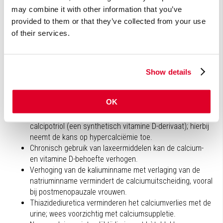
fenytoïne), lisdiuretica, antacida, immunosuppresiva,
may combine it with other information that you’ve
anesthetica en corticosteroïden.
provided to them or that they’ve collected from your use
Alcohol verlaagt de opname en verhoogt de uitscheiding
of their services.
van calcium.
Natrium (zout) verhoogt de calciumuitscheiding in de
urine.
Calcium kan de ijzerabsorptie verlagen. Neem deze
Show details
mineralen zo mogelijk los van elkaar in.
Calcium remt de opname van lood en verhoogt de
OK
opname van aluminium.
Gebruik geen calciumsupplement in combinatie met
calcipotriol (een synthetisch vitamine D-derivaat); hierbij
neemt de kans op hypercalciëmie toe.
Chronisch gebruik van laxeermiddelen kan de calcium-
en vitamine D-behoefte verhogen.
Verhoging van de kaliuminname met verlaging van de
natriuminname vermindert de calciumuitscheiding, vooral
bij postmenopauzale vrouwen.
Thiazidediuretica verminderen het calciumverlies met de
urine; wees voorzichtig met calciumsuppletie.