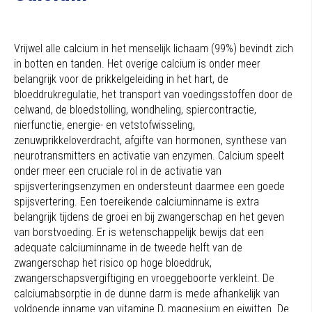
Vrijwel alle calcium in het menselijk lichaam (99%) bevindt zich
in botten en tanden. Het overige calcium is onder meer
belangrijk voor de prikkelgeleiding in het hart, de
bloeddrukregulatie, het transport van voedingsstoffen door de
celwand, de bloedstolling, wondheling, spiercontractie,
nierfunctie, energie- en vetstofwisseling,
zenuwprikkeloverdracht, afgifte van hormonen, synthese van
neurotransmitters en activatie van enzymen. Calcium speelt
onder meer een cruciale rol in de activatie van
spijsverteringsenzymen en ondersteunt daarmee een goede
spijsvertering. Een toereikende calciuminname is extra
belangrijk tijdens de groei en bij zwangerschap en het geven
van borstvoeding. Er is wetenschappelijk bewijs dat een
adequate calciuminname in de tweede helft van de
zwangerschap het risico op hoge bloeddruk,
zwangerschapsvergiftiging en vroeggeboorte verkleint. De
calciumabsorptie in de dunne darm is mede afhankelijk van
voldoende inname van vitamine D, magnesium en eiwitten. De