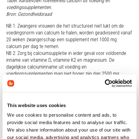
Tabel: Aanbevolen hoeveelheid calcium uit voeding en
voedingssupplementen.
Bron: Gezondheidsraad
NB 1: Zwangere vrouwen die het structureel niet lukt om de
voedingsnorm van calcium te halen, worden geadviseerd vanaf
20 weken zwangerschap een supplement met 1000 mg
calcium per dag te nemen.
NB 2: Zorg bij calciumsuppletie in ieder geval voor voldoende
inname van vitamine D, vitamine K2 en magnesium. De
dagelijkse calciuminname uit voeding en
voedingssupplementen mag niet hoger zijn dan 2500 mg.
Interactie
Vitamine D verhoogt de calciumabsorptie; vitamine K2
This website uses cookies
bevordert de juiste distributie van calcium in het lichaam
We use cookies to personalise content and ads, to
(depositie in botten en niet in zachte weefsels zoals
bloedvaten).
provide social media features and to analyse our traffic.
Verschillende medicijnen verhogen de calciumbehoefte,
We also share information about your use of our site with
waaronder anti-epileptica (carbamazepine, fenobarbital,
our social media, advertising and analytics partners who