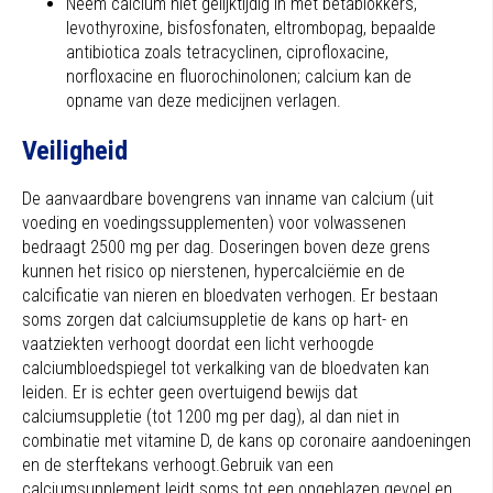
Neem calcium niet gelijktijdig in met bètablokkers,
levothyroxine, bisfosfonaten, eltrombopag, bepaalde
antibiotica zoals tetracyclinen, ciprofloxacine,
norfloxacine en fluorochinolonen; calcium kan de
opname van deze medicijnen verlagen.
Veiligheid
De aanvaardbare bovengrens van inname van calcium (uit
voeding en voedingssupplementen) voor volwassenen
bedraagt 2500 mg per dag. Doseringen boven deze grens
kunnen het risico op nierstenen, hypercalciëmie en de
calcificatie van nieren en bloedvaten verhogen. Er bestaan
soms zorgen dat calciumsuppletie de kans op hart- en
vaatziekten verhoogt doordat een licht verhoogde
calciumbloedspiegel tot verkalking van de bloedvaten kan
leiden. Er is echter geen overtuigend bewijs dat
calciumsuppletie (tot 1200 mg per dag), al dan niet in
combinatie met vitamine D, de kans op coronaire aandoeningen
en de sterftekans verhoogt.Gebruik van een
calciumsupplement leidt soms tot een opgeblazen gevoel en