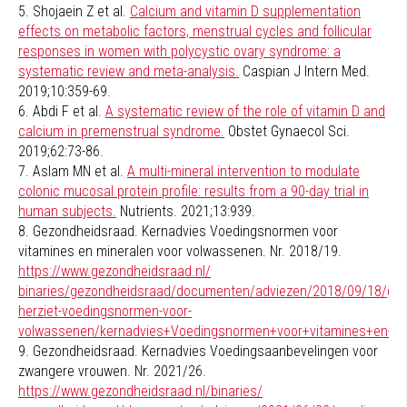
5. Shojaein Z et al.
Calcium and vitamin D supplementation
effects on metabolic factors, menstrual cycles and follicular
responses in women with polycystic ovary syndrome: a
systematic review and meta-analysis.
Caspian J Intern Med.
2019;10:359-69.
6. Abdi F et al.
A systematic review of the role of vitamin D and
calcium in premenstrual syndrome.
Obstet Gynaecol Sci.
2019;62:73-86.
7. Aslam MN et al.
A multi-mineral intervention to modulate
colonic mucosal protein profile: results from a 90-day trial in
human subjects.
Nutrients. 2021;13:939.
8. Gezondheidsraad. Kernadvies Voedingsnormen voor
vitamines en mineralen voor volwassenen. Nr. 2018/19.
https://www.gezondheidsraad.nl/
binaries/gezondheidsraad/documenten/adviezen/2018/09/18/gez
herziet-voedingsnormen-voor-
volwassenen/kernadvies+Voedingsnormen+voor+vitamines+en+mi
9. Gezondheidsraad. Kernadvies Voedingsaanbevelingen voor
zwangere vrouwen. Nr. 2021/26.
https://www.gezondheidsraad.nl/binaries/