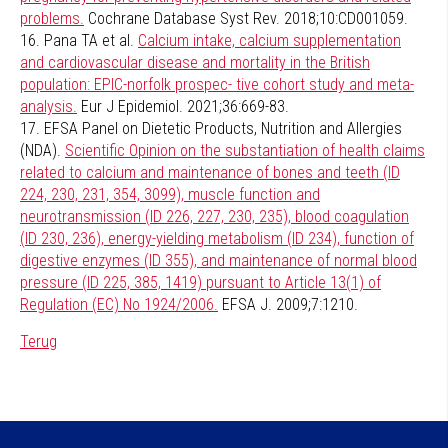
problems.
Cochrane Database Syst Rev. 2018;10:CD001059.
16. Pana TA et al.
Calcium intake, calcium supplementation
and cardiovascular disease and mortality in the British
population: EPIC-norfolk prospec- tive cohort study and meta-
analysis.
Eur J Epidemiol. 2021;36:669-83.
17. EFSA Panel on Dietetic Products, Nutrition and Allergies
(NDA).
Scientific Opinion on the substantiation of health claims
related to calcium and maintenance of bones and teeth (ID
224, 230, 231, 354, 3099), muscle function and
neurotransmission (ID 226, 227, 230, 235), blood coagulation
(ID 230, 236), energy-yielding metabolism (ID 234), function of
digestive enzymes (ID 355), and maintenance of normal blood
pressure (ID 225, 385, 1419) pursuant to Article 13(1) of
Regulation (EC) No 1924/2006.
EFSA J. 2009;7:1210.
Terug