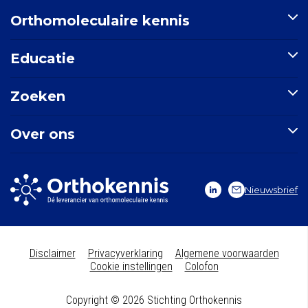
Orthomoleculaire kennis
Artikelen
Educatie
Nutriënten-index
Indicatie-index
Postbiotica in opkomst
Zoeken
Nieuws
E-learning: Basisprincipes orthomoleculaire geneeskunde
Mondgezondheid
Doorzoek de site
Over ons
Zoek een indicatie
Zoek een nutriënt
Stichting Orthokennis
Zoek een artikel
Vitals Voedingssupplementen
Nieuwsbrief
Vitale Kennis
Contact
Disclaimer
Privacyverklaring
Algemene voorwaarden
Cookie instellingen
Colofon
Copyright © 2026 Stichting Orthokennis