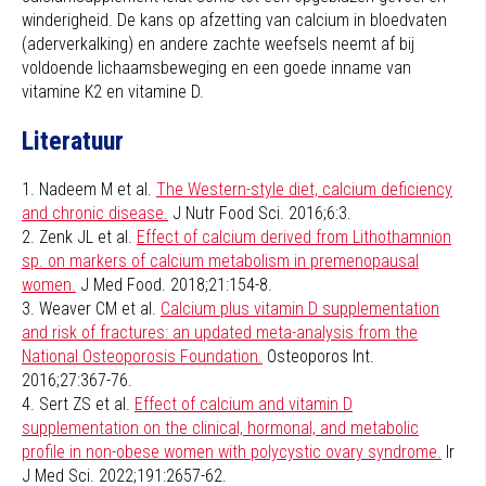
winderigheid. De kans op afzetting van calcium in bloedvaten
(aderverkalking) en andere zachte weefsels neemt af bij
voldoende lichaamsbeweging en een goede inname van
vitamine K2 en vitamine D.
Literatuur
1. Nadeem M et al.
The Western-style diet, calcium deficiency
and chronic disease.
J Nutr Food Sci. 2016;6:3.
2. Zenk JL et al.
Effect of calcium derived from Lithothamnion
sp. on markers of calcium metabolism in premenopausal
women.
J Med Food. 2018;21:154-8.
3. Weaver CM et al.
Calcium plus vitamin D supplementation
and risk of fractures: an updated meta-analysis from the
National Osteoporosis Foundation.
Osteoporos Int.
2016;27:367-76.
4. Sert ZS et al.
Effect of calcium and vitamin D
supplementation on the clinical, hormonal, and metabolic
profile in non-obese women with polycystic ovary syndrome.
Ir
J Med Sci. 2022;191:2657-62.