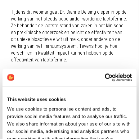
Tijdens dit webinar gaat Dr. Dianne Delsing dieper in op de
werking van het steeds populairder wordende lactoferrine.
Ze behandelt de laatste stand van zaken in het klinische
en preklinische onderzoek en belicht de effectiviteit van
dit unieke bioactieve eiwit uit melk, onder andere op de
werking van het immuunsysteem. Tevens hoor je hoe
verschillen in kwaliteit impact kunnen hebben op de
effectiviteit van lactoferrine.
Dit gratis webinar is on-demand beschikbaar, zodat je kunt
kijken wanneer je wilt en kunt pauzeren en
terugspoelen. Het is een opname van een lezing die is
gegeven op het Vitals/Orthokennis Congres op 26 mei
2023 in Laren.
This website uses cookies
We use cookies to personalise content and ads, to
Meer info
provide social media features and to analyse our traffic.
We also share information about your use of our site with
our social media, advertising and analytics partners who
may combine it with other information that you’ve