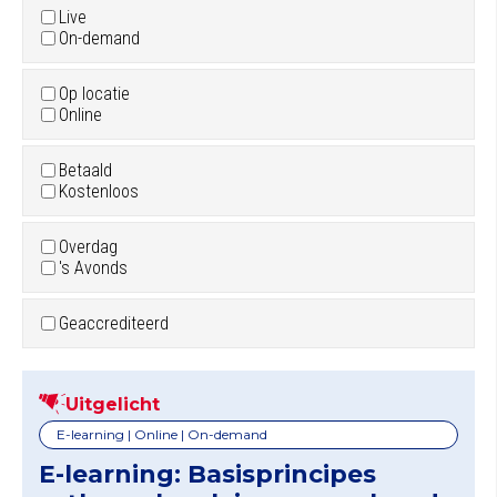
Live
On-demand
Op locatie
Online
Betaald
Kostenloos
Overdag
's Avonds
Geaccrediteerd
Uitgelicht
E-learning | Online | On-demand
E-learning: Basisprincipes