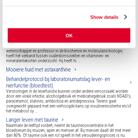
Show details
Nieuws (5)
Gezond ouder worden, vitaminen voor de lange termijn
OK
Het belang van vitaminen en mineralen die nodig zijn om gezond ouder te
worden is veelal onderbelicht. Bruce Ames, een Amerikaanse
wetenschapper en professor in de biochemie en moleculaire biologie,
heeft het verband tussen ouderdomsziekten en vitaminen- en
mineralentekorten onderzocht. Hij heeft hi ...
Mooiere huid met astaxanthine
Behandelprotocol bij laboratoriumuitslag lever- en
nierfunctie (bloedtest)
Verstoringen in de leverfunctie kunnen onder andere veroorzaakt worden
door een virale infectie, alcoholgebruik en medicatiegebruik zoals NSAID’s,
paracetamol, statines, antibiotica en antidepressiva. Tevens gaat
overgewicht gepaard met een verhoogde kans op insulineresistentie en/of
het metabool sy ...
Langer leven met taurine
Naarmate de leeftijd vordert, neemt de taurineconcentratie in het
bloedserum bij muizen, apen en mensen af. Bij mensen daalt dit met meer
dan 80%. Of taurine ook een rol speelt in het verouderingsproces is nu