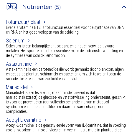
Nutriënten (5)
Foliumzuur/folaat
Evenals vitamine B12 is foliumzuur essentieel voor de synthese van DNA
en RNA en het goed verlopen van de celdeling.
Selenium
Selenium is een belangrijke antioxidant en bindt en verwijdert zware
metalen. Het spoorelement is essentieel voor de jodiumstofwisseling en
de synthese van schildklierhormoon.
Astaxanthine
Astaxanthine is een carotenoïde die wordt gemaakt door plankton, algen
en bepaalde planten, schimmels en bacteriën om zich te weren tegen de
schadelijke effecten van zonlicht en zuurstof.
Mariadistel
Mariadistel is een leverkruid, maar minder bekend is dat
mariadistel(extract) de glucose- en vetstofwisseling ondersteunt, geschikt
is voor de preventie en (aanvullende) behandeling van metabool
syndroom en diabetes mellitus en daarmee samenhangende
complicaties.
Acetyl-L-carnitine
Acetyl-L-carnitine is de geacetyleerde vorm van (L-)carnitine, dat in voeding
vooral voorkomt in (rood) vlees en in veel mindere mate in plantaardige