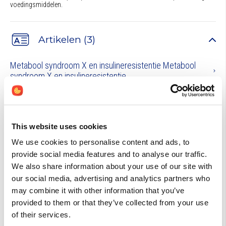
voedingsmiddelen.
Artikelen (3)
Metabool syndroom X en insulineresistentie Metabool
syndroom X en insulineresistentie
De Wereldgezondheidsorganisatie voorspelt dat het aantal diabetici
wereldwijd zal verdubbelen van 143 miljoen in 1997 naar 300 miljoen
mensen in het jaar 2025.
Co-enzym Q10
This website uses cookies
Co-enzym Q10 wordt in iedere lichaamscel aangetroffen. De vetoplosbare
stof wordt ook wel ubichinon genoemd, wat vrij vertaald zoiets betekent
We use cookies to personalise content and ads, to
als ‘overal aanwezig’. Zonder coenzym Q10 is energievorming in de cel
provide social media features and to analyse our traffic.
niet mogelijk en sterft de cel. Primair fungeert co-enzym Q10 als co-factor
in de oxida ...
We also share information about your use of our site with
our social media, advertising and analytics partners who
Brochure - Weerstand Hoe kunt u uw weerstand
may combine it with other information that you’ve
verhogen met supplementen?
Ons afweersysteem is het verdedigingsmechanisme tegen
provided to them or that they’ve collected from your use
ziekteverwekkers (pathogenen) zoals bacteriën, virussen, schimmels en
of their services.
parasieten. Bovendien kan het afweersysteem, o