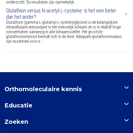
onderzocht. De resultaten zijn opmerkelijk.
Glutathion versus N-acetyl-L-cysteïne: is het een beter
dan het ander?
Glutathion (gamma-L-glutamyl-L-cysteïnylglycine) is de belangrijkste
intracellulaire antioxidant in het menselijk lichaam en is in relatief hoge
concentraties aanwezig in alle lichaamscellen. Het grootste
glutathionreservoir bevindt zich in de lever. Adequate glutathionniveaus
zijn essentieel voor e ...
Orthomoleculaire kennis
Artikelen
Educatie
Nutriënten-index
Indicatie-index
Postbiotica in opkomst
Zoeken
Nieuws
E-learning: Basisprincipes orthomoleculaire geneeskunde
Mondgezondheid