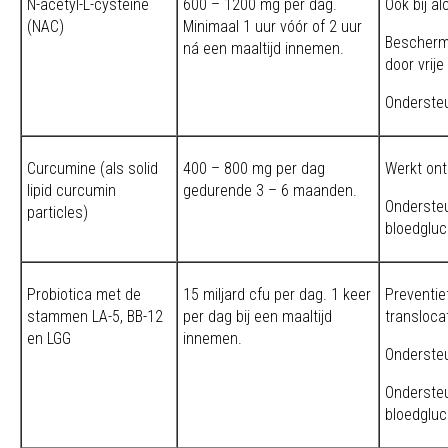
N-acetyl-L-cysteïne
600 – 1200 mg per dag.
Ook bij a
(NAC)
Minimaal 1 uur vóór of 2 uur
Bescherm
ná een maaltijd innemen.
door vrije
Ondersteu
Curcumine (als solid
400 – 800 mg per dag
Werkt on
lipid curcumin
gedurende 3 – 6 maanden.
Onderste
particles)
bloedgluc
Probiotica met de
15 miljard cfu per dag. 1 keer
Preventie
stammen LA-5, BB-12
per dag bij een maaltijd
translocat
en LGG
innemen.
Onderste
Onderste
bloedgluc