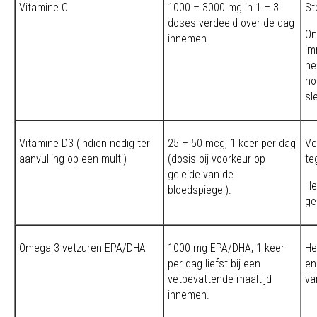
Vitamine C
1000 – 3000 mg in 1 – 3
St
doses verdeeld over de dag
On
innemen.
im
he
ho
sl
Vitamine D3 (indien nodig ter
25 – 50 mcg, 1 keer per dag
Ve
aanvulling op een multi)
(dosis bij voorkeur op
te
geleide van de
He
bloedspiegel).
ge
Omega 3-vetzuren EPA/DHA
1000 mg EPA/DHA, 1 keer
He
per dag liefst bij een
en
vetbevattende maaltijd
va
innemen.