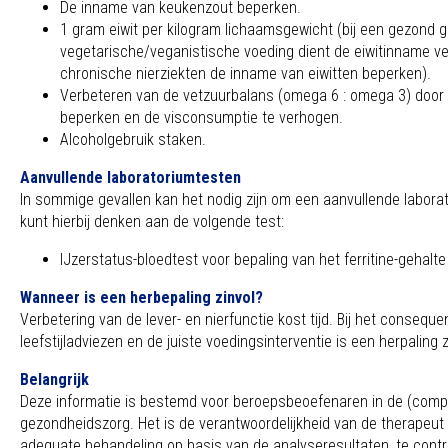
De inname van keukenzout beperken.
1 gram eiwit per kilogram lichaamsgewicht (bij een gezond ge
vegetarische/veganistische voeding dient de eiwitinname ve
chronische nierziekten de inname van eiwitten beperken).
Verbeteren van de vetzuurbalans (omega 6 : omega 3) door 
beperken en de visconsumptie te verhogen.
Alcoholgebruik staken.
Aanvullende laboratoriumtesten
In sommige gevallen kan het nodig zijn om een aanvullende labora
kunt hierbij denken aan de volgende test:
IJzerstatus-bloedtest voor bepaling van het ferritine-gehalte
Wanneer is een herbepaling zinvol?
Verbetering van de lever- en nierfunctie kost tijd. Bij het consequ
leefstijladviezen en de juiste voedingsinterventie is een herpaling
Belangrijk
Deze informatie is bestemd voor beroepsbeoefenaren in de (comp
gezondheidszorg. Het is de verantwoordelijkheid van de therapeut
adequate behandeling op basis van de analyseresultaten, te contr