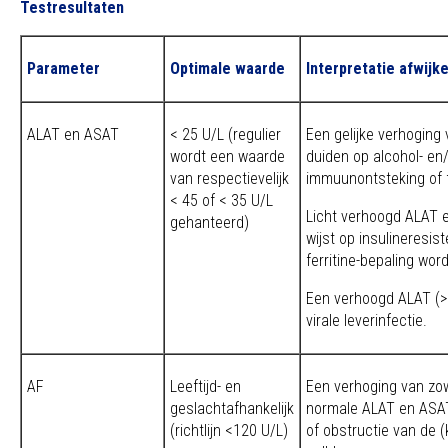
Testresultaten
Parameter
Optimale waarde
Interpretatie afwij
ALAT en ASAT
< 25 U/L (regulier
Een gelijke verhogin
wordt een waarde
duiden op alcohol- en
van respectievelijk
immuunontsteking of f
< 45 of < 35 U/L
Licht verhoogd ALAT 
gehanteerd)
wijst op insulineresis
ferritine-bepaling wor
Een verhoogd ALAT (> 
virale leverinfectie.
AF
Leeftijd- en
Een verhoging van zo
geslachtafhankelijk
normale ALAT en ASAT
(richtlijn <120 U/L)
of obstructie van de 