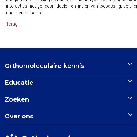
interacties met geneesmiddelen en, indien van toepassing, de cliënt
naar een huisarts.
Terug
Orthomoleculaire kennis
Artikelen
Educatie
Nutriënten-index
Indicatie-index
Postbiotica in opkomst
Zoeken
Nieuws
E-learning: Basisprincipes orthomoleculaire geneeskunde
Mondgezondheid
Doorzoek de site
Over ons
Zoek een indicatie
Zoek een nutriënt
Stichting Orthokennis
Zoek een artikel
Vitals Voedingssupplementen