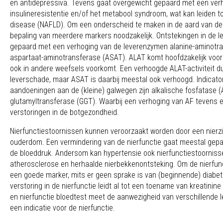
en antidepressiva. Tevens gaat overgewicht gepaard met een ve
insulineresistentie en/of het metabool syndroom, wat kan leiden tot
disease (NAFLD). Om een onderscheid te maken in de aard van de
bepaling van meerdere markers noodzakelijk. Ontstekingen in de le
gepaard met een verhoging van de leverenzymen alanine-aminotr
aspartaat-aminotransferase (ASAT). ALAT komt hoofdzakelijk voor i
ook in andere weefsels voorkomt. Een verhoogde ALAT-activiteit d
leverschade, maar ASAT is daarbij meestal ook verhoogd. Indicat
aandoeningen aan de (kleine) galwegen zijn alkalische fosfatase
glutamyltransferase (GGT). Waarbij een verhoging van AF tevens ee
verstoringen in de botgezondheid.
Nierfunctiestoornissen kunnen veroorzaakt worden door een nierzi
ouderdom. Een vermindering van de nierfunctie gaat meestal gep
de bloeddruk. Andersom kan hypertensie ook nierfunctiestoorniss
atherosclerose en herhaalde nierbekkenontsteking. Om de nierfunct
een goede marker, mits er geen sprake is van (beginnende) diabe
verstoring in de nierfunctie leidt al tot een toename van kreatinine
en nierfunctie bloedtest meet de aanwezigheid van verschillende 
een indicatie voor de nierfunctie.