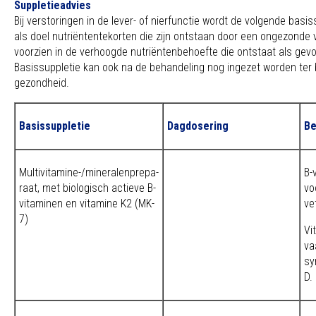
Suppletieadvies
Bij verstoringen in de lever- of nierfunctie wordt de volgende bas
als doel nutriëntentekorten die zijn ontstaan door een ongezonde 
voorzien in de verhoogde nutriëntenbehoefte die ontstaat als gevo
Basissuppletie kan ook na de behandeling nog ingezet worden te
gezondheid.
Basissuppletie
Dagdosering
Be
Multivitamine-/mineralenprepa-
B-
raat, met biologisch actieve B-
vo
vitaminen en vitamine K2 (MK-
ve
7)
Vi
va
sy
D.