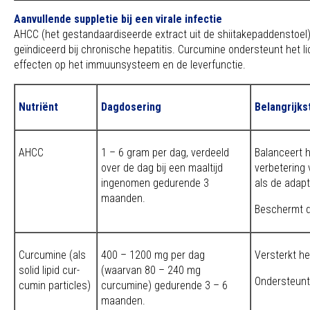
Aanvullende suppletie bij een virale infectie
AHCC (het gestandaardiseerde extract uit de shiitakepaddenstoel)
geïndiceerd bij chronische hepatitis. Curcumine ondersteunt het 
effecten op het immuunsysteem en de leverfunctie.
Nutriënt
Dagdosering
Belangrijks
AHCC
1 – 6 gram per dag, verdeeld
Balanceert 
over de dag bij een maaltijd
verbetering
ingenomen gedurende 3
als de adapt
maanden.
Beschermt d
Curcumine (als
400 – 1200 mg per dag
Versterkt he
solid lipid cur-
(waarvan 80 – 240 mg
Ondersteunt 
cumin particles)
curcumine) gedurende 3 – 6
maanden.