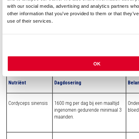
with our social media, advertising and analytics partners wh
Magnesium(bisglyci-
100 – 300 mg per dag.
Onderste
other information that you’ve provided to them or that they’v
naat)
cholester
use of their services.
Aanvullende suppletie ter ondersteuning van de nierfunctie
Bij chronische stoornissen in de nierfunctie kan een extract van 
bieden. Als de nierfunctiestoornis gepaard gaat met hypertensie 
geïndiceerd. Functieverlies door ouderdom of het bestaan van m
OK
ondersteund worden met ubiquinol.
Nutriënt
Dagdosering
Belan
Cordyceps sinensis
1600 mg per dag bij een maaltijd
Onder
ingenomen gedurende minimaal 3
bloed
maanden.