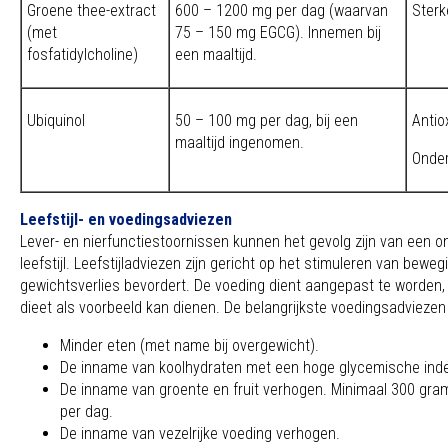
Groene thee-extract
600 – 1200 mg per dag (waarvan
Sterk
(met
75 – 150 mg EGCG). Innemen bij
fosfatidylcholine)
een maaltijd.
Ubiquinol
50 – 100 mg per dag, bij een
Antio
maaltijd ingenomen.
Onder
Leefstijl- en voedingsadviezen
Lever- en nierfunctiestoornissen kunnen het gevolg zijn van een 
leefstijl. Leefstijladviezen zijn gericht op het stimuleren van beweg
gewichtsverlies bevordert. De voeding dient aangepast te worden,
dieet als voorbeeld kan dienen. De belangrijkste voedingsadviezen 
Minder eten (met name bij overgewicht).
De inname van koolhydraten met een hoge glycemische inde
De inname van groente en fruit verhogen. Minimaal 300 gram
per dag.
De inname van vezelrijke voeding verhogen.