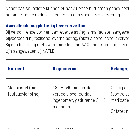
Naast basissuppletie kunnen er aanvullende nutriënten geadvisee
behandeling de nadruk te leggen op een specifieke verstoring.
Aanvullende suppletie bij leververvetting
Bij verschillende vormen van leverbelasting is mariadistel aangewe
bijvoorbeeld bij toxische leverbelasting, (niet) alcoholische leverve
Bij een belasting met zware metalen kan NAC ondersteuning biede
zijn aangewezen bij NAFLD.
Nutriënt
Dagdosering
Belangri
Mariadistel (met
180 – 540 mg per dag,
Ook bij a
fosfatidylcholine)
verdeeld over de dag
(controle
ingenomen, gedurende 3 – 6
medicatie
maanden.
Ontsteki