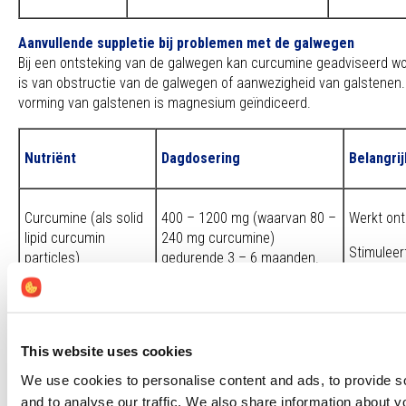
Aanvullende suppletie bij problemen met de galwegen
Bij een ontsteking van de galwegen kan curcumine geadviseerd wo
is van obstructie van de galwegen of aanwezigheid van galstenen.
vorming van galstenen is magnesium geïndiceerd.
Nutriënt
Dagdosering
Belangri
Curcumine (als solid
400 – 1200 mg (waarvan 80 –
Werkt on
lipid curcumin
240 mg curcumine)
Stimuleer
particles)
gedurende 3 – 6 maanden.
Taurine
1,5 – 10 gram per dag,
Ondersteu
minimaal 1 uur vóór of 2 uur
galproduc
This website uses cookies
ná een maaltijd ingenomen,
gedurende 3 – 6 maanden.
We use cookies to personalise content and ads, to provide s
and to analyse our traffic. We also share information about yo