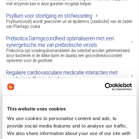
met enzymen kan in deze gevallen mogelijk helpen.
Psyllium voor stoelgang en stofwisseling
Psyllium(vezel) wordt gewonnen uit de epidermis (zaadschil) van de zaden
van Plantago ovata
Prebiotica Darmgezondheid optimaliseren met een
synergetische mix van prebiotische vezels
Prebiotica zijn voedingsbestanddelen die selectief worden gefermenteerd
door bacteriën in de dikke darm en daarbij een gezondheidsvoordeel
opleveren voor de gastheer.
Reguliere cardiovasculaire medicatie interacties met
voedingsstoffen en kruiden
In dit artikel wordt een overzicht gegeven van veel voorkomende medicatie
bij hart- en vaatziekten, welke bijwerkingen en problemen deze medicatie
kan geven en of er eventueel interacties bestaan met voedingsstoffen en
kruiden die tevens voor cardiovasculaire indicaties ingezet worden. Dit
overzicht ...
This website uses cookies
PMS- en overgangsklachten Plantaardige middelen bij
We use cookies to personalise content and ads, to
PMS- en overgangsklachten
provide social media features and to analyse our traffic.
Veel vrouwen kampen met hormonale klachten. Van de vrouwen die
We also share information about your use of our site with
menstrueren heeft naar schatting 5 tot 40 procent ernstige
cyclusgerelateerde klachten in de vorm van PMS.