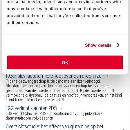
our social media, advertising and analytics partners who
may combine it with other information that you’ve
provided to them or that they’ve collected from your use
Nieuws (6)
of their services.
Hoe ondersteun je cliënten bij het behouden van een
gezonde spijsvertering tijdens vakanties en reizen?
Show details
Vakantieperiodes zorgen vaak voor veranderingen in voeding en leefstijl.
Er wordt vaker buiten de deur gegeten, maaltijden zijn minder regelmatig en
ook alcoholgebruik ligt doorgaans hoger dan thuis. In combinatie met
OK
lange reisdagen, warm weer, minder beweging en een verstoord dag- en
nachtritme ka ...
IJzer plus lactoferrine effectiever dan alleen ijzer
Tijdens de zwangerschap is de behoefte aan ijzer verhoogd.
Bloedarmoede door ijzertekort in de zwangerschap beïnvloedt de
gezondheid van de moeder en foetus negatief. Bij de moeder kan het
vermoeidheid, dyspneu, palpitaties en hoofdpijn veroorzaken, en het kind
komt ter wereld met een ijzertekort. B ...
LGG verlicht klachten PDS
LGG verlicht klachten PDS - probioticum zinvol bij prikkelbare
darmsyndroom volwassenen
Overzichtsstudie: het effect van glutamine op het