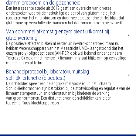
darmmicrobioom en de gezondheid
Een interessante studie uit 2019 geeft een overzicht van diverse
onderzoeken waarbij de nadruk ligt op de rol van glutamine bij het
reguleren van het microbioom en daarmee de gezondheid. Het blijkt dat
glutamine op verschillende manieren het darmmicrobioom beïnvloedt.
Van schimmel afkomstig enzym biedt uitkomst bij
glutenvertering
De positieve effecten bleken al eerder uit in-vitro-onderzoek, maar nu
hebben wetenschappers van het Maastricht UMC+ aangetoond dat het
enzym prolyl-oligopeptidase (AN-PEP, ook wel bekend onder de naam
Tolerase G) ook in het menselijk lichaam in staat blijkt om op een veilige
manier gluten af te bre ...
Behandelprotocol bij laboratoriumuitslag
schildklierfunctie (bloedtest)
De schildklier speelt een belangrijke metabole rol in het lichaam.
Schildklierhormonen zijn betrokken bij de stofwisseling en regulatie van de
lichaamstemperatuur, en ondersteunen bij kinderen de werking
van groeihormonen. Een disfunctie van de schildklier kan leiden
tot een diffuus klachtenpatroon ...