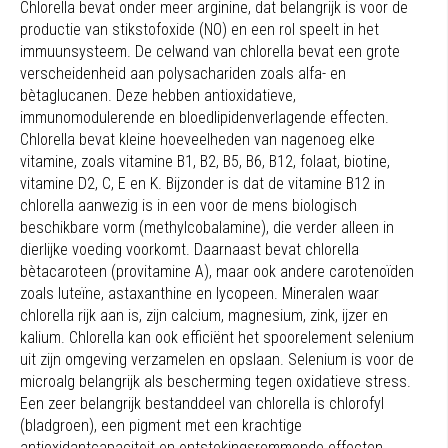
Chlorella bevat onder meer arginine, dat belangrijk is voor de
productie van stikstofoxide (NO) en een rol speelt in het
immuunsysteem. De celwand van chlorella bevat een grote
verscheidenheid aan polysachariden zoals alfa- en
bètaglucanen. Deze hebben antioxidatieve,
immunomodulerende en bloedlipidenverlagende effecten.
Chlorella bevat kleine hoeveelheden van nagenoeg elke
vitamine, zoals vitamine B1, B2, B5, B6, B12, folaat, biotine,
vitamine D2, C, E en K. Bijzonder is dat de vitamine B12 in
chlorella aanwezig is in een voor de mens biologisch
beschikbare vorm (methylcobalamine), die verder alleen in
dierlijke voeding voorkomt. Daarnaast bevat chlorella
bètacaroteen (provitamine A), maar ook andere carotenoïden
zoals luteïne, astaxanthine en lycopeen. Mineralen waar
chlorella rijk aan is, zijn calcium, magnesium, zink, ijzer en
kalium. Chlorella kan ook efficiënt het spoorelement selenium
uit zijn omgeving verzamelen en opslaan. Selenium is voor de
microalg belangrijk als bescherming tegen oxidatieve stress.
Een zeer belangrijk bestanddeel van chlorella is chlorofyl
(bladgroen), een pigment met een krachtige
antioxidantcapaciteit en ontstekingsremmende effecten.