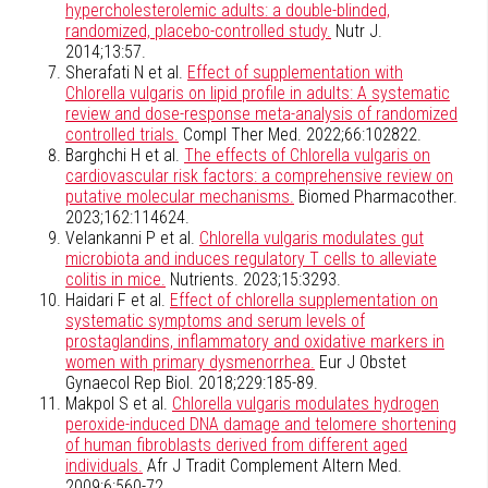
hypercholesterolemic adults: a double-blinded,
randomized, placebo-controlled study.
Nutr J.
2014;13:57.
Sherafati N et al.
Effect of supplementation with
Chlorella vulgaris on lipid profile in adults: A systematic
review and dose-response meta-analysis of randomized
controlled trials.
Compl Ther Med. 2022;66:102822.
Barghchi H et al.
The effects of Chlorella vulgaris on
cardiovascular risk factors: a comprehensive review on
putative molecular mechanisms.
Biomed Pharmacother.
2023;162:114624.
Velankanni P et al.
Chlorella vulgaris modulates gut
microbiota and induces regulatory T cells to alleviate
colitis in mice.
Nutrients. 2023;15:3293.
Haidari F et al.
Effect of chlorella supplementation on
systematic symptoms and serum levels of
prostaglandins, inflammatory and oxidative markers in
women with primary dysmenorrhea.
Eur J Obstet
Gynaecol Rep Biol. 2018;229:185-89.
Makpol S et al.
Chlorella vulgaris modulates hydrogen
peroxide-induced DNA damage and telomere shortening
of human fibroblasts derived from different aged
individuals.
Afr J Tradit Complement Altern Med.
2009;6:560-72.