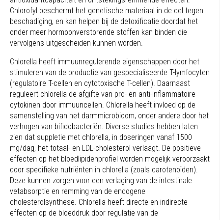
Chlorofyl beschermt het genetische materiaal in de cel tegen
beschadiging, en kan helpen bij de detoxificatie doordat het
onder meer hormoonverstorende stoffen kan binden die
vervolgens uitgescheiden kunnen worden.
Chlorella heeft immuunregulerende eigenschappen door het
stimuleren van de productie van gespecialiseerde T-lymfocyten
(regulatoire T-cellen en cytotoxische T-cellen). Daarnaast
reguleert chlorella de afgifte van pro- en anti-inflammatoire
cytokinen door immuuncellen. Chlorella heeft invloed op de
samenstelling van het darmmicrobioom, onder andere door het
verhogen van bifidobacteriën. Diverse studies hebben laten
zien dat suppletie met chlorella, in doseringen vanaf 1500
mg/dag, het totaal- en LDL-cholesterol verlaagt. De positieve
effecten op het bloedlipidenprofiel worden mogelijk veroorzaakt
door specifieke nutriënten in chlorella (zoals carotenoïden).
Deze kunnen zorgen voor een verlaging van de intestinale
vetabsorptie en remming van de endogene
cholesterolsynthese. Chlorella heeft directe en indirecte
effecten op de bloeddruk door regulatie van de