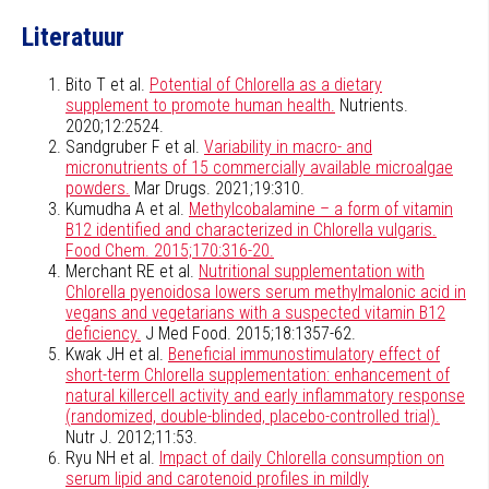
Literatuur
Bito T et al.
Potential of Chlorella as a dietary
supplement to promote human health.
Nutrients.
2020;12:2524.
Sandgruber F et al.
Variability in macro- and
micronutrients of 15 commercially available microalgae
powders.
Mar Drugs. 2021;19:310.
Kumudha A et al.
Methylcobalamine – a form of vitamin
B12 identified and characterized in Chlorella vulgaris.
Food Chem. 2015;170:316-20.
Merchant RE et al.
Nutritional supplementation with
Chlorella pyenoidosa lowers serum methylmalonic acid in
vegans and vegetarians with a suspected vitamin B12
deficiency.
J Med Food. 2015;18:1357-62.
Kwak JH et al.
Beneficial immunostimulatory effect of
short-term Chlorella supplementation: enhancement of
natural killercell activity and early inflammatory response
(randomized, double-blinded, placebo-controlled trial).
Nutr J. 2012;11:53.
Ryu NH et al.
Impact of daily Chlorella consumption on
serum lipid and carotenoid profiles in mildly