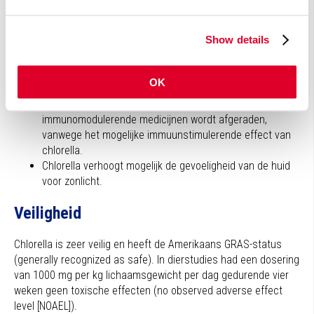
Hypercholesterolemie: 1500 mg/dag of 5 g/dag gedurende 4
Show details
weken
Interactie
OK
Gebruik van chlorella in combinatie met
immunomodulerende medicijnen wordt afgeraden,
vanwege het mogelijke immuunstimulerende effect van
chlorella.
Chlorella verhoogt mogelijk de gevoeligheid van de huid
voor zonlicht.
Veiligheid
Chlorella is zeer veilig en heeft de Amerikaans GRAS-status
(generally recognized as safe). In dierstudies had een dosering
van 1000 mg per kg lichaamsgewicht per dag gedurende vier
weken geen toxische effecten (no observed adverse effect
level [NOAEL]).