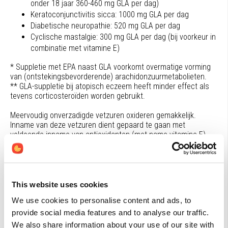
onder 18 jaar 360-460 mg GLA per dag)
Keratoconjunctivitis sicca: 1000 mg GLA per dag
Diabetische neuropathie: 520 mg GLA per dag
Cyclische mastalgie: 300 mg GLA per dag (bij voorkeur in
combinatie met vitamine E)
* Suppletie met EPA naast GLA voorkomt overmatige vorming
van (ontstekingsbevorderende) arachidonzuurmetabolieten.
** GLA-suppletie bij atopisch eczeem heeft minder effect als
tevens corticosteroïden worden gebruikt.
Meervoudig onverzadigde vetzuren oxideren gemakkelijk.
Inname van deze vetzuren dient gepaard te gaan met
voldoende inname van antioxidanten (met name vitamine E).
Interactie
GLA (tot 2,8 gram per dag) verhoogt de effectiviteit van
This website uses cookies
tamoxifen en paclitaxol en mogelijk ook van andere anti-
We use cookies to personalise content and ads, to
kanker medicijnen zoals doxorubicine, vincristine,
provide social media features and to analyse our traffic.
vinblastine en vinorelbine. GLA verlaagt mogelijk de
effectiviteit van cisplatine en carboplatine.
We also share information about your use of our site with