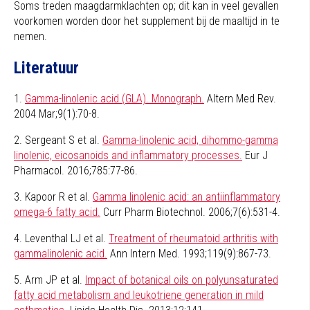
Soms treden maagdarmklachten op; dit kan in veel gevallen
voorkomen worden door het supplement bij de maaltijd in te
nemen.
Literatuur
1.
Gamma-linolenic acid (GLA). Monograph.
Altern Med Rev.
2004 Mar;9(1):70-8.
2. Sergeant S et al.
Gamma-linolenic acid, dihommo-gamma
linolenic, eicosanoids and inflammatory processes.
Eur J
Pharmacol. 2016;785:77-86.
3. Kapoor R et al.
Gamma linolenic acid: an antiinflammatory
omega-6 fatty acid.
Curr Pharm Biotechnol. 2006;7(6):531-4.
4. Leventhal LJ et al.
Treatment of rheumatoid arthritis with
gammalinolenic acid.
Ann Intern Med. 1993;119(9):867-73.
5. Arm JP et al.
Impact of botanical oils on polyunsaturated
fatty acid metabolism and leukotriene generation in mild