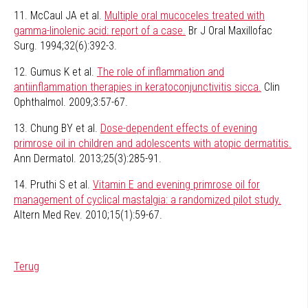
11. McCaul JA et al.
Multiple oral mucoceles treated with
gamma-linolenic acid: report of a case.
Br J Oral Maxillofac
Surg. 1994;32(6):392-3.
12. Gumus K et al.
The role of inflammation and
antiinflammation therapies in keratoconjunctivitis sicca.
Clin
Ophthalmol. 2009;3:57-67.
13. Chung BY et al.
Dose-dependent effects of evening
primrose oil in children and adolescents with atopic dermatitis.
Ann Dermatol. 2013;25(3):285-91.
14. Pruthi S et al.
Vitamin E and evening primrose oil for
management of cyclical mastalgia: a randomized pilot study.
Altern Med Rev. 2010;15(1):59-67.
Terug