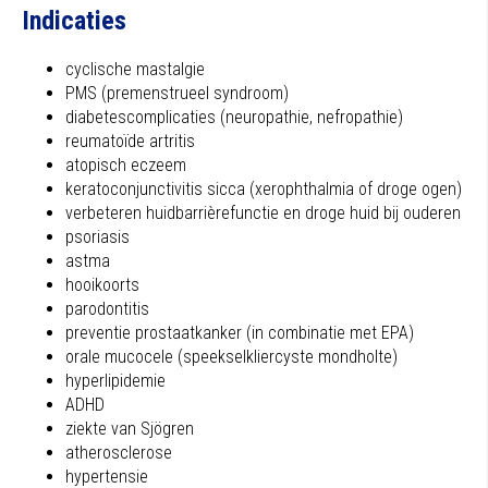
Indicaties
cyclische mastalgie
PMS (premenstrueel syndroom)
diabetescomplicaties (neuropathie, nefropathie)
reumatoïde artritis
atopisch eczeem
keratoconjunctivitis sicca (xerophthalmia of droge ogen)
verbeteren huidbarrièrefunctie en droge huid bij ouderen
psoriasis
astma
hooikoorts
parodontitis
preventie prostaatkanker (in combinatie met EPA)
orale mucocele (speekselkliercyste mondholte)
hyperlipidemie
ADHD
ziekte van Sjögren
atherosclerose
hypertensie