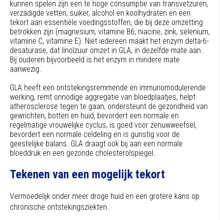
kunnen spelen zijn een te hoge consumptie van transvetzuren,
verzadigde vetten, suiker, alcohol en koolhydraten en een
tekort aan essentiële voedingsstoffen, die bij deze omzetting
betrokken zijn (magnesium, vitamine B6, niacine, zink, selenium,
vitamine C, vitamine E). Niet iedereen maakt het enzym delta-6-
desaturase, dat linolzuur omzet in GLA, in dezelfde mate aan.
Bij ouderen bijvoorbeeld is het enzym in mindere mate
aanwezig.
GLA heeft een ontstekingsremmende en immunomodulerende
werking, remt onnodige aggregatie van bloedplaatjes, helpt
atherosclerose tegen te gaan, ondersteunt de gezondheid van
gewrichten, botten en huid, bevordert een normale en
regelmatige vrouwelijke cyclus, is goed voor zenuwweefsel,
bevordert een normale celdeling en is gunstig voor de
geestelijke balans. GLA draagt ook bij aan een normale
bloeddruk en een gezonde cholesterolspiegel.
Tekenen van een mogelijk tekort
Vermoedelijk onder meer droge huid en een grotere kans op
chronische ontstekingsziekten.