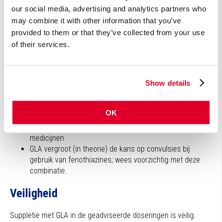
GLA kan de effectiviteit van het antibioticum ceftazidime
our social media, advertising and analytics partners who
verhogen.
may combine it with other information that you’ve
GLA beschermt de nieren mogelijk tegen beschadiging
provided to them or that they’ve collected from your use
door cyclosporine en kan de werking van cyclosporine
of their services.
versterken.
Voor de omzetting van GLA in PGE1 is voldoende zink,
vitamine C en vitamine B6 nodig.
Show details
GLA bevordert de calciumopname en -activiteit.
GLA-suppletie kan de behoefte aan NSAID’s en
corticosteroïden verlagen.
OK
GLA remt de plaatjesaggregatie en heeft mogelijk een
additief effect bij gebruik van bloedverdunnende
medicijnen.
GLA vergroot (in theorie) de kans op convulsies bij
gebruik van fenothiazines; wees voorzichtig met deze
combinatie.
Veiligheid
Suppletie met GLA in de geadviseerde doseringen is veilig.