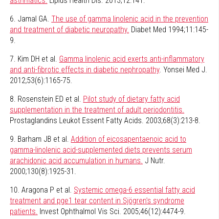
asthmatics.
Lipids Health Dis. 2013;12:141.
6. Jamal GA.
The use of gamma linolenic acid in the prevention
and treatment of diabetic neuropathy.
Diabet Med 1994;11:145-
9.
7. Kim DH et al.
Gamma linolenic acid exerts anti-inflammatory
and anti-fibrotic effects in diabetic nephropathy
. Yonsei Med J.
2012;53(6):1165-75.
8. Rosenstein ED et al.
Pilot study of dietary fatty acid
supplementation in the treatment of adult periodontitis.
Prostaglandins Leukot Essent Fatty Acids. 2003;68(3):213-8.
9. Barham JB et al.
Addition of eicosapentaenoic acid to
gamma-linolenic acid-supplemented diets prevents serum
arachidonic acid accumulation in humans.
J Nutr.
2000;130(8):1925-31.
10. Aragona P et al.
Systemic omega-6 essential fatty acid
treatment and pge1 tear content in Sjögren's syndrome
patients.
Invest Ophthalmol Vis Sci. 2005;46(12):4474-9.