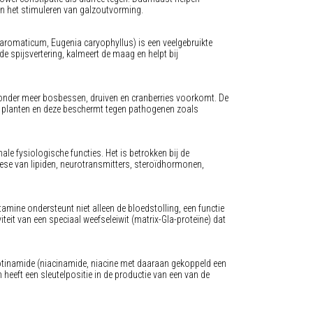
 en het stimuleren van galzoutvorming.
omaticum, Eugenia caryophyllus) is een veelgebruikte
de spijsvertering, kalmeert de maag en helpt bij
in onder meer bosbessen, druiven en cranberries voorkomt. De
an planten en deze beschermt tegen pathogenen zoals
le fysiologische functies. Het is betrokken bij de
hese van lipiden, neurotransmitters, steroïdhormonen,
mine ondersteunt niet alleen de bloedstolling, een functie
iteit van een speciaal weefseleiwit (matrix-Gla-proteïne) dat
otinamide (niacinamide, niacine met daaraan gekoppeld een
heeft een sleutelpositie in de productie van een van de