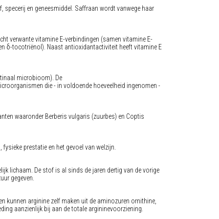
of, specerij en geneesmiddel. Saffraan wordt vanwege haar
 acht verwante vitamine E-verbindingen (samen vitamine E-
- en δ-tocotriënol). Naast antioxidantactiviteit heeft vitamine E
stinaal microbioom). De
 microorganismen die - in voldoende hoeveelheid ingenomen -
planten waaronder Berberis vulgaris (zuurbes) en Coptis
 fysieke prestatie en het gevoel van welzijn.
k lichaam. De stof is al sinds de jaren dertig van de vorige
zuur gegeven.
en kunnen arginine zelf maken uit de aminozuren ornithine,
ing aanzienlijk bij aan de totale argininevoorziening.