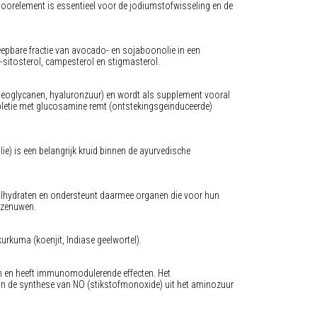
spoorelement is essentieel voor de jodiumstofwisseling en de
epbare fractie van avocado- en sojaboonolie in een
a-sitosterol, campesterol en stigmasterol.
eoglycanen, hyaluronzuur) en wordt als supplement vooral
uppletie met glucosamine remt (ontstekingsgeïnduceerde)
e) is een belangrijk kruid binnen de ayurvedische
oolhydraten en ondersteunt daarmee organen die voor hun
n zenuwen.
urkuma (koenjit, Indiase geelwortel).
en en heeft immunomodulerende effecten. Het
an de synthese van NO (stikstofmonoxide) uit het aminozuur