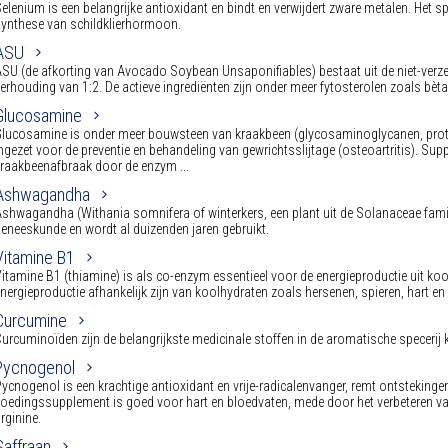
elenium is een belangrijke antioxidant en bindt en verwijdert zware metalen. Het 
ynthese van schildklierhormoon.
ASU
SU (de afkorting van Avocado Soybean Unsaponifiables) bestaat uit de niet-verze
erhouding van 1:2. De actieve ingrediënten zijn onder meer fytosterolen zoals bèt
Glucosamine
lucosamine is onder meer bouwsteen van kraakbeen (glycosaminoglycanen, prot
ngezet voor de preventie en behandeling van gewrichtsslijtage (osteoartritis). S
raakbeenafbraak door de enzym ...
Ashwagandha
shwagandha (Withania somnifera of winterkers, een plant uit de Solanaceae famili
eneeskunde en wordt al duizenden jaren gebruikt.
Vitamine B1
itamine B1 (thiamine) is als co-enzym essentieel voor de energieproductie uit k
nergieproductie afhankelijk zijn van koolhydraten zoals hersenen, spieren, hart e
Curcumine
urcuminoïden zijn de belangrijkste medicinale stoffen in de aromatische specerij k
Pycnogenol
ycnogenol is een krachtige antioxidant en vrije-radicalenvanger, remt ontsteking
oedingssupplement is goed voor hart en bloedvaten, mede door het verbeteren v
rginine.
Saffraan