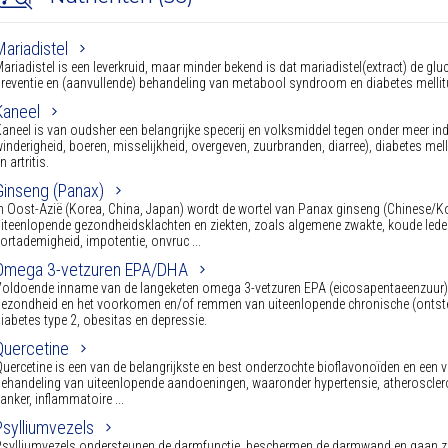
Mariadistel
ariadistel is een leverkruid, maar minder bekend is dat mariadistel(extract) de gl
reventie en (aanvullende) behandeling van metabool syndroom en diabetes mell
Kaneel
aneel is van oudsher een belangrijke specerij en volksmiddel tegen onder meer ind
inderigheid, boeren, misselijkheid, overgeven, zuurbranden, diarree), diabetes mellit
n artritis.
Ginseng (Panax)
n Oost-Azië (Korea, China, Japan) wordt de wortel van Panax ginseng (Chinese/Ko
iteenlopende gezondheidsklachten en ziekten, zoals algemene zwakte, koude ledem
ortademigheid, impotentie, onvruc ...
Omega 3-vetzuren EPA/DHA
oldoende inname van de langeketen omega 3-vetzuren EPA (eicosapentaeenzuur) 
ezondheid en het voorkomen en/of remmen van uiteenlopende chronische (ontsteki
iabetes type 2, obesitas en depressie.
Quercetine
uercetine is een van de belangrijkste en best onderzochte bioflavonoïden en een ve
ehandeling van uiteenlopende aandoeningen, waaronder hypertensie, atheroscleros
anker, inflammatoire ...
Psylliumvezels
sylliumvezels ondersteunen de darmfunctie, beschermen de darmwand en gaan zow