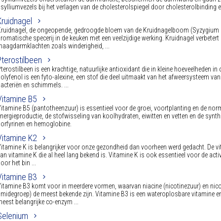
sylliumvezels bij het verlagen van de cholesterolspiegel door cholesterolbinding
Kruidnagel
ruidnagel, de ongeopende, gedroogde bloem van de Kruidnagelboom (Syzygium ar
romatische specerij in de keuken met een veelzijdige werking. Kruidnagel verbetert 
aagdarmklachten zoals winderigheid, ...
Pterostilbeen
terostilbeen is een krachtige, natuurlijke antioxidant die in kleine hoeveelheden 
olyfenol is een fyto-alexine, een stof die deel uitmaakt van het afweersysteem v
acteriën en schimmels. ...
Vitamine B5
itamine B5 (pantotheenzuur) is essentieel voor de groei, voortplanting en de norma
nergieproductie, de stofwisseling van koolhydraten, eiwitten en vetten en de synt
orfyrinen en hemoglobine.
Vitamine K2
itamine K is belangrijker voor onze gezondheid dan voorheen werd gedacht. De vita
an vitamine K die al heel lang bekend is. Vitamine K is ook essentieel voor de activ
oor het bin ...
Vitamine B3
itamine B3 komt voor in meerdere vormen, waarvan niacine (nicotinezuur) en nic
midegroep) de meest bekende zijn. Vitamine B3 is een wateroplosbare vitamine en 
eest belangrijke co-enzym ...
Selenium