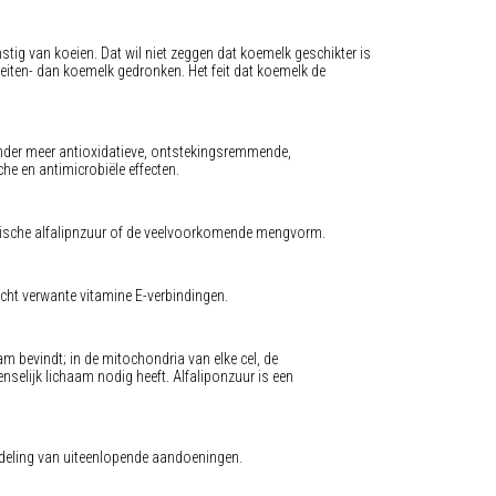
mstig van koeien. Dat wil niet zeggen dat koemelk geschikter is
iten- dan koemelk gedronken. Het feit dat koemelk de
onder meer antioxidatieve, ontstekingsremmende,
he en antimicrobiële effecten.
hetische alfalipnzuur of de veelvoorkomende mengvorm.
acht verwante vitamine E-verbindingen.
aam bevindt; in de mitochondria van elke cel, de
nselijk lichaam nodig heeft. Alfaliponzuur is een
andeling van uiteenlopende aandoeningen.