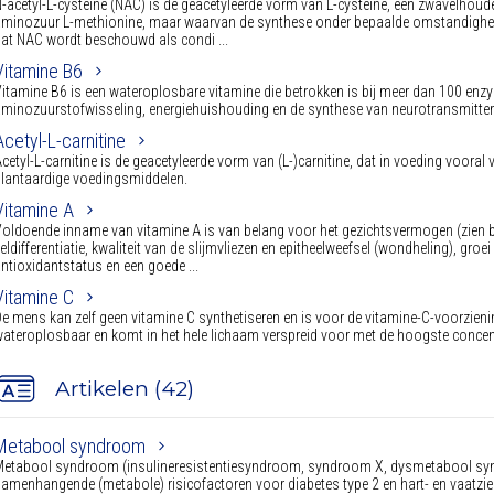
-acetyl-L-cysteïne (NAC) is de geacetyleerde vorm van L-cysteïne, een zwavelhoud
minozuur L-methionine, maar waarvan de synthese onder bepaalde omstandighed
at NAC wordt beschouwd als condi ...
Vitamine B6
itamine B6 is een wateroplosbare vitamine die betrokken is bij meer dan 100 enzy
minozuurstofwisseling, energiehuishouding en de synthese van neurotransmitte
Acetyl-L-carnitine
cetyl-L-carnitine is de geacetyleerde vorm van (L-)carnitine, dat in voeding vooral
lantaardige voedingsmiddelen.
Vitamine A
oldoende inname van vitamine A is van belang voor het gezichtsvermogen (zien bij l
eldifferentiatie, kwaliteit van de slijmvliezen en epitheelweefsel (wondheling), groe
ntioxidantstatus en een goede ...
Vitamine C
e mens kan zelf geen vitamine C synthetiseren en is voor de vitamine-C-voorzienin
ateroplosbaar en komt in het hele lichaam verspreid voor met de hoogste concentr
Artikelen (42)
Metabool syndroom
etabool syndroom (insulineresistentiesyndroom, syndroom X, dysmetabool synd
amenhangende (metabole) risicofactoren voor diabetes type 2 en hart- en vaatzie