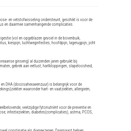
ucose- en vetstofwisseling ondersteunt, geschikt is voor de
itus en daarmee samenhangende complicaties.
igestie (vol en opgeblazen gevoel in de bovenbuik,
us, kiespijn, luchtweginfecties, hoofdpijn, lagerugpijn, jicht
reaanse ginseng) al duizenden jaren gebruikt bij
aten, gebrek aan eetlust, hartkloppingen, slapeloosheid,
en DHA (docosahexaeenzuur) is belangrijk voor de
ngs)ziekten waaronder hart- en vaatziekten, allergieën,
elbelovende, veelzijdige fytonutriënt voor de preventie en
e, infectieziekten, diabetes(complicaties), astma, PCOS,
el constipatie als diarree tegen. Daarnaast helpen