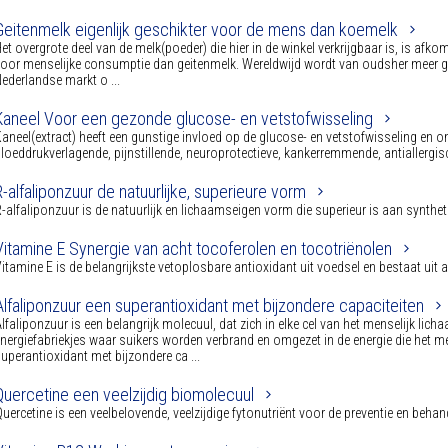
Geitenmelk eigenlijk geschikter voor de mens dan koemelk
et overgrote deel van de melk(poeder) die hier in de winkel verkrijgbaar is, is afko
oor menselijke consumptie dan geitenmelk. Wereldwijd wordt van oudsher meer ge
ederlandse markt o ...
Kaneel Voor een gezonde glucose- en vetstofwisseling
aneel(extract) heeft een gunstige invloed op de glucose- en vetstofwisseling en 
loeddrukverlagende, pijnstillende, neuroprotectieve, kankerremmende, antiallergisc
R-alfaliponzuur de natuurlijke, superieure vorm
-alfaliponzuur is de natuurlijk en lichaamseigen vorm die superieur is aan synt
Vitamine E Synergie van acht tocoferolen en tocotriënolen
itamine E is de belangrijkste vetoplosbare antioxidant uit voedsel en bestaat uit 
Alfaliponzuur een superantioxidant met bijzondere capaciteiten
lfaliponzuur is een belangrijk molecuul, dat zich in elke cel van het menselijk lich
nergiefabriekjes waar suikers worden verbrand en omgezet in de energie die het me
uperantioxidant met bijzondere ca ...
Quercetine een veelzijdig biomolecuul
uercetine is een veelbelovende, veelzijdige fytonutriënt voor de preventie en beh