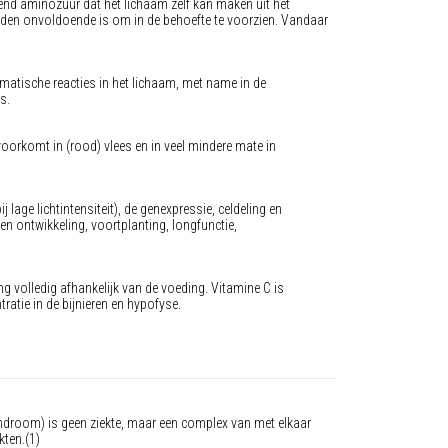
end aminozuur dat het lichaam zelf kan maken uit het
en onvoldoende is om in de behoefte te voorzien. Vandaar
matische reacties in het lichaam, met name in de
rs.
 voorkomt in (rood) vlees en in veel mindere mate in
age lichtintensiteit), de genexpressie, celdeling en
i en ontwikkeling, voortplanting, longfunctie,
g volledig afhankelijk van de voeding. Vitamine C is
atie in de bijnieren en hypofyse.
room) is geen ziekte, maar een complex van met elkaar
kten.(1)