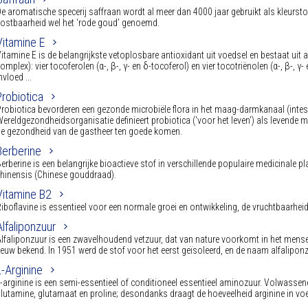
e aromatische specerij saffraan wordt al meer dan 4000 jaar gebruikt als kleurst
ostbaarheid wel het ‘rode goud’ genoemd.
Vitamine E
itamine E is de belangrijkste vetoplosbare antioxidant uit voedsel en bestaat uit
omplex): vier tocoferolen (α-, β-, γ- en δ-tocoferol) en vier tocotriënolen (α-, β-, γ
nvloed ...
Probiotica
robiotica bevorderen een gezonde microbiële flora in het maag-darmkanaal (inte
ereldgezondheidsorganisatie definieert probiotica (‘voor het leven’) als levende
e gezondheid van de gastheer ten goede komen.
Berberine
erberine is een belangrijke bioactieve stof in verschillende populaire medicinale 
hinensis (Chinese gouddraad).
Vitamine B2
iboflavine is essentieel voor een normale groei en ontwikkeling, de vruchtbaarheid,
Alfaliponzuur
lfaliponzuur is een zwavelhoudend vetzuur, dat van nature voorkomt in het menselij
euw bekend. In 1951 werd de stof voor het eerst geïsoleerd, en de naam alfalipon
L-Arginine
-arginine is een semi-essentieel of conditioneel essentieel aminozuur. Volwassen
lutamine, glutamaat en proline; desondanks draagt de hoeveelheid arginine in voed