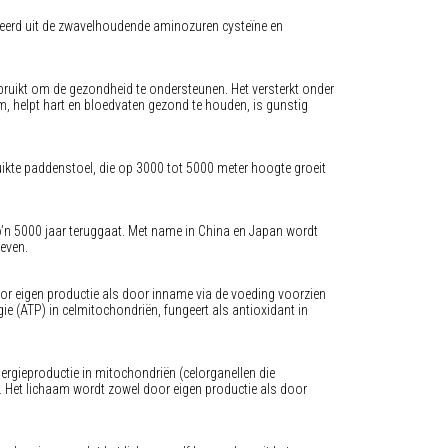
iseerd uit de zwavelhoudende aminozuren cysteïne en
bruikt om de gezondheid te ondersteunen. Het versterkt onder
am, helpt hart en bloedvaten gezond te houden, is gunstig
ruikte paddenstoel, die op 3000 tot 5000 meter hoogte groeit
zo’n 5000 jaar teruggaat. Met name in China en Japan wordt
leven.
r eigen productie als door inname via de voeding voorzien
 (ATP) in celmitochondriën, fungeert als antioxidant in
ergieproductie in mitochondriën (celorganellen die
g. Het lichaam wordt zowel door eigen productie als door