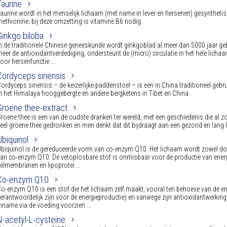
Taurine
aurine wordt in het menselijk lichaam (met name in lever en hersenen) gesynthet
ethionine; bij deze omzetting is vitamine B6 nodig
Ginkgo biloba
n de traditionele Chinese geneeskunde wordt ginkgoblad al meer dan 5000 jaar ge
eer de antioxidantverdediging, ondersteunt de (micro) circulatie in het hele licha
oor hersenfunctie ...
Cordyceps sinensis
ordyceps sinensis – de keizerlijke paddenstoel – is een in China traditioneel geb
n het Himalaya hooggebergte en andere bergketens in Tibet en China.
Groene thee-extract
roene thee is een van de oudste dranken ter wereld, met een geschiedenis die al 
eel groene thee gedronken en men denkt dat dit bijdraagt aan een gezond en lang 
Ubiquinol
biquinol is de gereduceerde vorm van co-enzym Q10. Het lichaam wordt zowel doo
an co-enzym Q10. De vetoplosbare stof is onmisbaar voor de productie van energie
elmembranen en lipoproteï ...
Co-enzym Q10
o-enzym Q10 is een stof die het lichaam zelf maakt, vooral ten behoeve van de en
erantwoordelijk zijn voor de energieproductie) en vanwege zijn antioxidantwerkin
nname via de voeding voorzien ...
N-acetyl-L-cysteïne