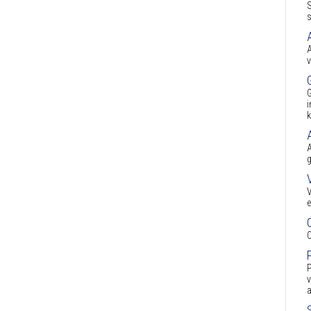
S
s
A
v
G
i
k
A
g
V
e
C
P
v
a