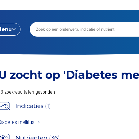
Menu
U zocht op
'Diabetes mel
83 zoekresultaten gevonden
Indicaties (1)
Diabetes mellitus
Nutriënten (36)