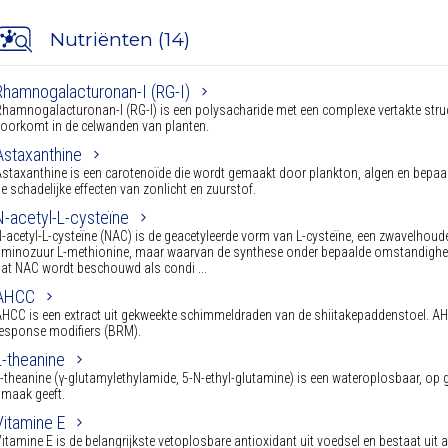
Nutriënten (14)
Rhamnogalacturonan-I (RG-I)
hamnogalacturonan-I (RG-I) is een polysacharide met een complexe vertakte struc
oorkomt in de celwanden van planten.
Astaxanthine
staxanthine is een carotenoïde die wordt gemaakt door plankton, algen en bepaal
e schadelijke effecten van zonlicht en zuurstof.
N-acetyl-L-cysteïne
-acetyl-L-cysteïne (NAC) is de geacetyleerde vorm van L-cysteïne, een zwavelhoud
minozuur L-methionine, maar waarvan de synthese onder bepaalde omstandighed
at NAC wordt beschouwd als condi ...
AHCC
HCC is een extract uit gekweekte schimmeldraden van de shiitakepaddenstoel. AHC
esponse modifiers (BRM).
L-theanine
-theanine (γ-glutamylethylamide, 5-N-ethyl-glutamine) is een wateroplosbaar, op g
maak geeft.
Vitamine E
itamine E is de belangrijkste vetoplosbare antioxidant uit voedsel en bestaat uit