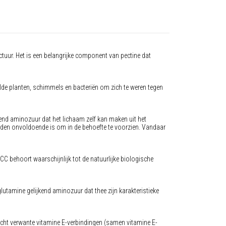
tuur. Het is een belangrijke component van pectine dat
de planten, schimmels en bacteriën om zich te weren tegen
end aminozuur dat het lichaam zelf kan maken uit het
en onvoldoende is om in de behoefte te voorzien. Vandaar
C behoort waarschijnlijk tot de natuurlijke biologische
lutamine gelijkend aminozuur dat thee zijn karakteristieke
 acht verwante vitamine E-verbindingen (samen vitamine E-