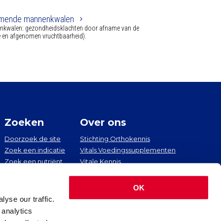
rkomende mannenkwalen
nenkwalen: gezondheidsklachten door afname van de
e en afgenomen vruchtbaarheid).
Zoeken
Over ons
Doorzoek de site
Stichting Orthokennis
Zoek een indicatie
Vitals Voedingssupplementen
Zoek een nutriënt
Vitale Kennis
Zoek een artikel
Contact
OK
yse our traffic.
 analytics