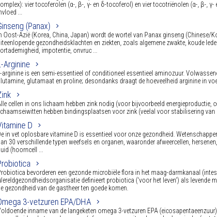
omplex): vier tocoferolen (α-, β-, γ- en δ-tocoferol) en vier tocotriënolen (α-, β-, γ
nvloed ...
Ginseng (Panax)
n Oost-Azië (Korea, China, Japan) wordt de wortel van Panax ginseng (Chinese/Ko
iteenlopende gezondheidsklachten en ziekten, zoals algemene zwakte, koude ledem
ortademigheid, impotentie, onvruc ...
L-Arginine
-arginine is een semi-essentieel of conditioneel essentieel aminozuur. Volwassen
lutamine, glutamaat en proline; desondanks draagt de hoeveelheid arginine in voed
Zink
lle cellen in ons lichaam hebben zink nodig (voor bijvoorbeeld energieproductie, ce
ichaamseiwitten hebben bindingsplaatsen voor zink (veelal voor stabilisering van 
Vitamine D
e in vet oplosbare vitamine D is essentieel voor onze gezondheid. Wetenschappe
an 30 verschillende typen weefsels en organen, waaronder afweercellen, hersenen, spie
uid (hoorncell ...
Probiotica
robiotica bevorderen een gezonde microbiële flora in het maag-darmkanaal (inte
ereldgezondheidsorganisatie definieert probiotica (‘voor het leven’) als levende
e gezondheid van de gastheer ten goede komen.
Omega 3-vetzuren EPA/DHA
oldoende inname van de langeketen omega 3-vetzuren EPA (eicosapentaeenzuur) 