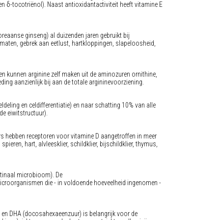
- en δ-tocotriënol). Naast antioxidantactiviteit heeft vitamine E
reaanse ginseng) al duizenden jaren gebruikt bij
aten, gebrek aan eetlust, hartkloppingen, slapeloosheid,
en kunnen arginine zelf maken uit de aminozuren ornithine,
ing aanzienlijk bij aan de totale argininevoorziening.
ldeling en celdifferentiatie) en naar schatting 10% van alle
de eiwitstructuur).
rs hebben receptoren voor vitamine D aangetroffen in meer
ren, hart, alvleesklier, schildklier, bijschildklier, thymus,
stinaal microbioom). De
 microorganismen die - in voldoende hoeveelheid ingenomen -
en DHA (docosahexaeenzuur) is belangrijk voor de