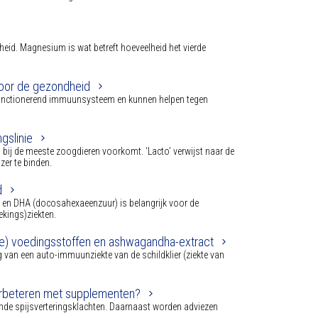
eid. Magnesium is wat betreft hoeveelheid het vierde
voor de gezondheid
 functionerend immuunsysteem en kunnen helpen tegen
gslinie
en bij de meeste zoogdieren voorkomt. ‘Lacto’ verwijst naar de
zer te binden.
d
en DHA (docosahexaeenzuur) is belangrijk voor de
kings)ziekten.
le) voedingsstoffen en ashwagandha-extract
g van een auto-immuunziekte van de schildklier (ziekte van
verbeteren met supplementen?
mende spijsverteringsklachten. Daarnaast worden adviezen