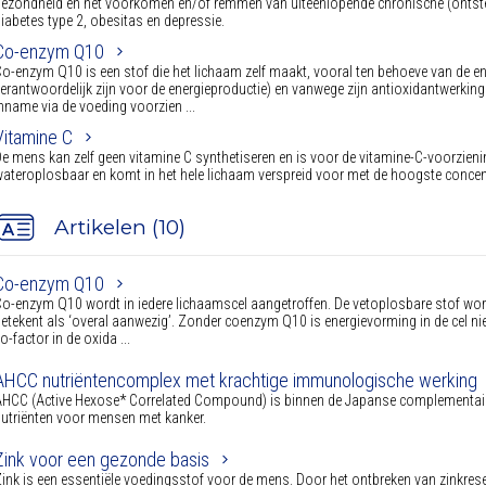
ezondheid en het voorkomen en/of remmen van uiteenlopende chronische (ontsteki
iabetes type 2, obesitas en depressie.
Co-enzym Q10
o-enzym Q10 is een stof die het lichaam zelf maakt, vooral ten behoeve van de en
erantwoordelijk zijn voor de energieproductie) en vanwege zijn antioxidantwerkin
nname via de voeding voorzien ...
Vitamine C
e mens kan zelf geen vitamine C synthetiseren en is voor de vitamine-C-voorzienin
ateroplosbaar en komt in het hele lichaam verspreid voor met de hoogste concentr
Artikelen (10)
Co-enzym Q10
o-enzym Q10 wordt in iedere lichaamscel aangetroffen. De vetoplosbare stof word
etekent als ‘overal aanwezig’. Zonder coenzym Q10 is energievorming in de cel nie
o-factor in de oxida ...
AHCC nutriëntencomplex met krachtige immunologische werking
HCC (Active Hexose* Correlated Compound) is binnen de Japanse complementaire
utriënten voor mensen met kanker.
Zink voor een gezonde basis
ink is een essentiële voedingsstof voor de mens. Door het ontbreken van zinkrese