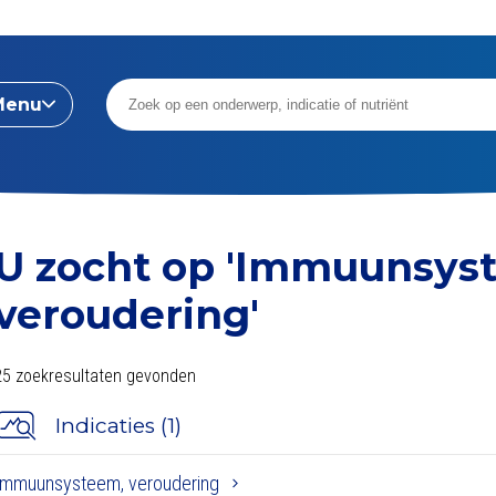
Menu
U zocht op
'Immuunsys
veroudering'
25 zoekresultaten gevonden
Indicaties (1)
Immuunsysteem, veroudering