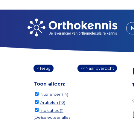
< Terug
<< Naar overzicht
Toon alleen:
Nutriënten
(14)
Artikelen
(10)
Indicaties
(1)
(De)selecteer alles