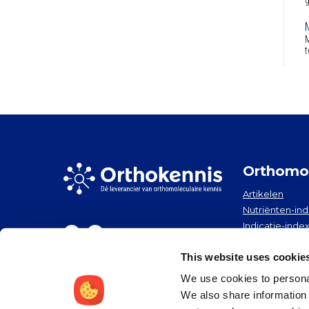
g
M
t
Orthomol
Artikelen
Nutriënten-in
Indicatie-inde
Nieuwsbrief
Nieuws
This website uses cookie
We use cookies to personal
We also share information 