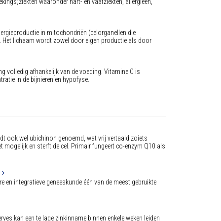
ngs)ziekten waaronder hart- en vaatziekten, allergieën,
ergieproductie in mitochondriën (celorganellen die
g. Het lichaam wordt zowel door eigen productie als door
g volledig afhankelijk van de voeding. Vitamine C is
atie in de bijnieren en hypofyse.
t ook wel ubichinon genoemd, wat vrij vertaald zoiets
t mogelijk en sterft de cel. Primair fungeert co-enzym Q10 als
 en integratieve geneeskunde één van de meest gebruikte
rves kan een te lage zinkinname binnen enkele weken leiden