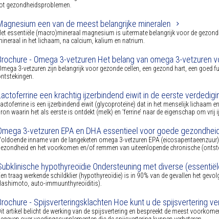
tot gezondheidsproblemen.
Magnesium een van de meest belangrijke mineralen
et essentiële (macro)mineraal magnesium is uitermate belangrijk voor de gezondh
ineraal in het lichaam, na calcium, kalium en natrium.
Brochure - Omega 3-vetzuren Het belang van omega 3-vetzuren 
mega 3-vetzuren zijn belangrijk voor gezonde cellen, een gezond hart, een goed
ntstekingen.
Lactoferrine een krachtig ijzerbindend eiwit in de eerste verdedigin
actoferrine is een ijzerbindend eiwit (glycoproteïne) dat in het menselijk lichaam 
ron waarin het als eerste is ontdekt (melk) en ‘ferrine’ naar de eigenschap om vrij ij
Omega 3-vetzuren EPA en DHA essentieel voor goede gezondhei
oldoende inname van de langeketen omega 3-vetzuren EPA (eicosapentaeenzuur) 
ezondheid en het voorkomen en/of remmen van uiteenlopende chronische (ontste
Subklinische hypothyreoïdie Ondersteuning met diverse (essentië
en traag werkende schildklier (hypothyreoïdie) is in 90% van de gevallen het gevol
ashimoto, auto-immuunthyreoïditis).
Brochure - Spijsverteringsklachten Hoe kunt u de spijsvertering 
it artikel belicht de werking van de spijsvertering en bespreekt de meest voorko