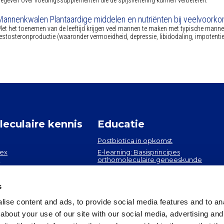
egeven over voedingssupplementen die de spijsvertering kunnen verbeteren.
Mannenkwalen Plantaardige middelen en nutriënten bij veelvoo
et het toenemen van de leeftijd krijgen veel mannen te maken met typische man
estosteronproductie (waaronder vermoeidheid, depressie, libidodaling, impotenti
eculaire kennis
Educatie
Postbiotica in opkomst
dex
E-learning: Basisprincipes
orthomoleculaire geneeskunde
x
Mondgezondheid
s
ise content and ads, to provide social media features and to anal
about your use of our site with our social media, advertising and