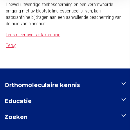
Hoewel uitwendige zonbescherming en een verantwoorde
omgang met
uv
-blootstelling essentieel blijven, kan
astaxanthine
bijdragen aan een aanvullende bescherming van
de huid van binnenuit
.
Lees meer over
astaxanthine
.
Terug
Orthomoleculaire kennis
Artikelen
Educatie
Nutriënten-index
Indicatie-index
Postbiotica in opkomst
Zoeken
Nieuws
E-learning: Basisprincipes orthomoleculaire geneeskunde
Mondgezondheid
Doorzoek de site