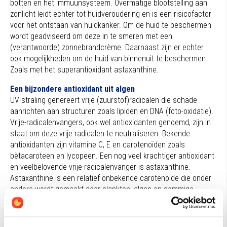
botten en het immuunsysteem. Overmatige blootstelling aan
zonlicht leidt echter tot huidveroudering en is een ris
i
cofactor
voor het ontstaan van huidkanker. Om de huid te beschermen
wordt geadviseerd om deze in te smeren met een
(verantwoorde) zonnebrandcrème. Daarnaast zijn er echter
ook mogelijkheden om de huid van binnenuit te beschermen.
Zoals met
het
superantioxidant
astaxanthine
.
Een bijzonder
e
antioxidant uit algen
UV-straling
genereert vrije (zuurstof)radicalen die schade
aanrichten aan structuren zoals lipiden en DNA (foto-oxidatie).
Vrije-radicalenvangers, ook wel antioxidanten genoemd, zijn in
staat om deze vrije radicalen te neutraliseren. Bekende
antioxidanten zijn vitamine C, E en carotenoïden zoals
bètacaroteen en
lycopeen
. Een nog veel krachtiger antioxidant
en veelbelovende vrije-radicalenvanger is
astaxanthine
.
Astaxanthine
is een relatief onbekende carotenoïde die onder
andere wordt gemaakt door plankton, algen en sommige
planten om zich te weren tegen de schadelijke effecten van
zonlicht en zuurstof. De hoogste concentratie
astaxanthine
wordt aangetroffen in de groene