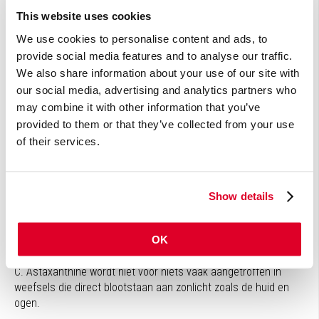
microalg
Haematococcus
pluvialis
.
Astaxanthine
is het
This website uses cookies
belangrijkste (
roze-rode
) pigment in waterdieren zoals zalm,
We use cookies to personalise content and ads, to
forel, garnaal, krab, die zich voeden met deze microalg.
provide social media features and to analyse our traffic.
Astaxanthine
behoort tot de krachtigste en veelzijdigste
antioxidanten die de natuur te bieden heeft.
We also share information about your use of our site with
our social media, advertising and analytics partners who
Dubbele bescherming van celmembranen
may combine it with other information that you’ve
In de cellen wordt
astaxanthine
ingebouwd in celmembranen
provided to them or that they’ve collected from your use
en mitochondriale membranen, waar
astaxanthine
de
of their services.
aanwezige lipiden en andere gevoelige structuren effectief
beschermt tegen oxidatie. Door de ligging langs het hele
celmembraan beschermt
astaxanthine
zowel aan de
binnenkant als de buitenkant van het celmembraan. Andere
Show details
antioxidanten hebben deze eigenschap niet. Bovendien kan
astaxanthine
vrije radicalen die
in de membraan
ontstaan
naar
OK
de polaire (waterige) zijde van de cel
geleiden
, waar zij worden
opgevangen door
wateroplosbare antioxidanten zoals vitamine
C.
Astaxanthine
wordt niet voor niets vaak aangetroffen in
weefsels die direct blootstaan aan zonlicht zoals de huid en
ogen.