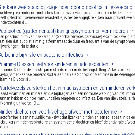
Sterkere weerstand bij zuigelingen door probiotica in flesvoeding
uchtweg- en middenoorinfecties komen vaak voor bij zuigelingen en leiden geregel
eeft geleid tot toenemende resistentie, is het belangrijk te kijken naar preventie
nderzochten d ...
Postbiotica (gistfermentaat) kan griepsymptomen verminderen
en postbioticum van bakkersgist (Saccharomyces cerevisiae) wordt ook wel gis
aat zien dat suppletie met gistfermentaat de duur en frequentie van de symptomen 
ijwerkingen. Nu is dat o ...
Berberine bij virale en bacteriële infecties
Vitamine D essentieel voor kinderen en adolescenten
itamine D staat de laatste jaren steeds meer in de belangstelling. Zeker voor kind
aylor, Amerikaanse onderzoekster aan de Yale School of Medicine in de Verenigde 
itamine D voor ki ...
Wortelvezels versterken het immuunsysteem en verminderen v
aast vitaminen en mineralen die bijdragen aan een normale werking van het immuu
unnen hebben op hoe immuuncellen reageren op infecties. Een van die vezels is r
fkomstig uit wortel. O ...
Minder klachten en veerkrachtige afweer met lactoferrine
actoferrine is een natuurlijk melkeiwit dat ijzer kan binden en een rol speelt in de 
ebruikers minder respiratoire en systemische klachten en bleef de antivirale afweer
oedings ...