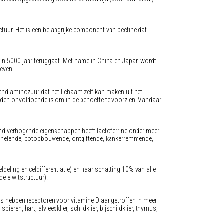
tuur. Het is een belangrijke component van pectine dat
zo’n 5000 jaar teruggaat. Met name in China en Japan wordt
leven.
end aminozuur dat het lichaam zelf kan maken uit het
en onvoldoende is om in de behoefte te voorzien. Vandaar
tand verhogende eigenschappen heeft lactoferrine onder meer
dhelende, botopbouwende, ontgiftende, kankerremmende,
ldeling en celdifferentiatie) en naar schatting 10% van alle
de eiwitstructuur).
rs hebben receptoren voor vitamine D aangetroffen in meer
ren, hart, alvleesklier, schildklier, bijschildklier, thymus,