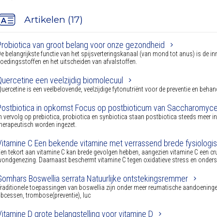
Artikelen (17)
Probiotica van groot belang voor onze gezondheid
e belangrijkste functie van het spijsverteringskanaal (van mond tot anus) is de i
oedingsstoffen en het uitscheiden van afvalstoffen.
Quercetine een veelzijdig biomolecuul
uercetine is een veelbelovende, veelzijdige fytonutriënt voor de preventie en beh
Postbiotica in opkomst Focus op postbioticum van Saccharomyce
n vervolg op prebiotica, probiotica en synbiotica staan postbiotica steeds meer in
herapeutisch worden ingezet.
Vitamine C Een bekende vitamine met verrassend brede fysiologi
en tekort aan vitamine C kan brede gevolgen hebben, aangezien vitamine C een cru
ondgenezing. Daarnaast beschermt vitamine C tegen oxidatieve stress en onderst
Gomhars Boswellia serrata Natuurlijke ontstekingsremmer
raditionele toepassingen van boswellia zijn onder meer reumatische aandoeningen
bcessen, trombose(preventie), luc
Vitamine D grote belangstelling voor vitamine D