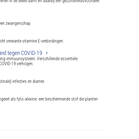
teriën in de dikke darm en daarbij een gezondheidsvoordeel
n een zwangerschap
acht verwante vitamine E-verbindingen.
heid tegen COVID-19
wichtig immuunsysteem. Verschillende essentiële
 COVID-19 verhogen.
inale) infecties en diarree.
geert als fyto-alexine: een beschermende stof die planten