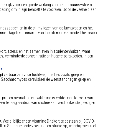
ontbeerlijk voor een goede werking van het immuunsysteem.
oeding om in zijn behoefte te voorzien. Door de veelheid aan
ringssappen en in de slijmvliezen van de luchtwegen en het
ine. Dagelijkse inname van lactoferrine vermindert het risico
ort, stress en het samenleven in studentenhuizen, waar
ges, verminderde concentratie en hogere zorgkosten. In een
 vatbaar zijn voor luchtweginfecties zoals griep en
t Saccharomyces cerevisiae) de weerstand tegen griep en
de pre- en neonatale ontwikkeling is voldoende toevoer van
 Een te laag aanbod van choline kan verstrekkende gevolgen
. Veelal blijkt er een vitamine D-tekort te bestaan bij COVID-
tten Spaanse onderzoekers een studie op, waarbij men keek