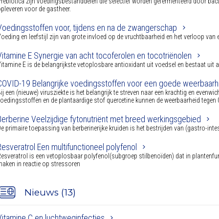
rebiotica zijn voedingsbestanddelen die selectief worden gefermenteerd door bac
pleveren voor de gastheer.
Voedingsstoffen voor, tijdens en na de zwangerschap
oeding en leefstijl zijn van grote invloed op de vruchtbaarheid en het verloop va
Vitamine E Synergie van acht tocoferolen en tocotriënolen
itamine E is de belangrijkste vetoplosbare antioxidant uit voedsel en bestaat uit 
COVID-19 Belangrijke voedingsstoffen voor een goede weerbaar
ij een (nieuwe) virusziekte is het belangrijk te streven naar een krachtig en even
oedingsstoffen en de plantaardige stof quercetine kunnen de weerbaarheid tegen
Berberine Veelzijdige fytonutriënt met breed werkingsgebied
e primaire toepassing van berberinerijke kruiden is het bestrijden van (gastro-intest
Resveratrol Een multifunctioneel polyfenol
esveratrol is een vetoplosbaar polyfenol(subgroep stilbenoïden) dat in plantenfun
aken in reactie op stressoren
Nieuws (13)
Vitamine C en luchtweginfecties