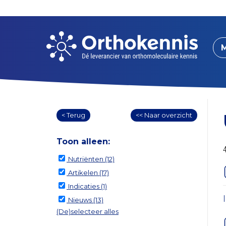
< Terug
<< Naar overzicht
Toon alleen:
Nutriënten
(12)
Artikelen
(17)
Indicaties
(1)
Nieuws
(13)
(De)selecteer alles