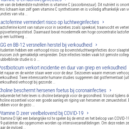
en van de bekendste nutriënten is vitamine C (ascorbinezuur). Dit nutriënt is on
ns lichaam kan zelf geen vitamine C synthetiseren en is volledig afhankelijk van v
uncties van vita ...
Lactoferrine vermindert risico op luchtweginfecties
actoferrine komt van nature voor in secreties zoals speeksel, traanvocht en verte
pijsverteringsstelsel. Daarnaast bevat moedermelk een hoge concentratie lactoferr
p een luchtweg ...
LGG en BB-12 versnellen herstel bij verkoudheid
tudenten hebben een verhoogd risico op bovensteluchtweginfecties door slaaptek
irussen zich gemakkelijk verspreiden. Deze infecties leiden vaak tot gemiste colle
ubbelblinde studie is o ...
Postbioticum verkort incidentie en duur van griep en verkoudheid
et najaar en de winter staan weer voor de deur. Seizoenen waarin mensen verhoogd
erkoudheid. Twee interessante humane studies suggereren dat gistfermentaat (ui
erkoudheid verhoogt bij gezonde ...
Choline beschermt hersenen foetus bij coronainfecties
edurende het hele leven is choline belangrijk voor de gezondheid. Vooral tijdens 
holine essentieel voor een goede aanleg en rijping van hersenen en zenuwstelsel.
ebben voor de gezo ...
Vitamine D zeer veelbelovend bij COVID-19
itamine D lijkt een belangrijke rol te spelen bij de ernst en het beloop van COVID-19
9-patiënten die opgenomen worden op intensivecareafdelingen. Om deze reden ze
aar de invloed ...