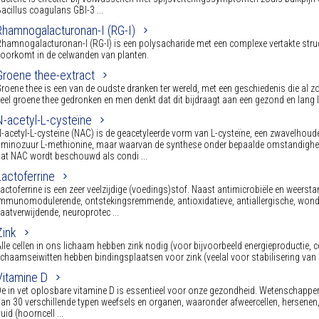
acillus coagulans GBI-3 ...
Rhamnogalacturonan-I (RG-I)
hamnogalacturonan-I (RG-I) is een polysacharide met een complexe vertakte struc
oorkomt in de celwanden van planten.
Groene thee-extract
roene thee is een van de oudste dranken ter wereld, met een geschiedenis die al 
eel groene thee gedronken en men denkt dat dit bijdraagt aan een gezond en lang 
N-acetyl-L-cysteïne
-acetyl-L-cysteïne (NAC) is de geacetyleerde vorm van L-cysteïne, een zwavelhoud
minozuur L-methionine, maar waarvan de synthese onder bepaalde omstandighed
at NAC wordt beschouwd als condi ...
Lactoferrine
actoferrine is een zeer veelzijdige (voedings)stof. Naast antimicrobiële en weers
mmunomodulerende, ontstekingsremmende, antioxidatieve, antiallergische, won
aatverwijdende, neuroprotec ...
Zink
lle cellen in ons lichaam hebben zink nodig (voor bijvoorbeeld energieproductie, ce
ichaamseiwitten hebben bindingsplaatsen voor zink (veelal voor stabilisering van 
Vitamine D
e in vet oplosbare vitamine D is essentieel voor onze gezondheid. Wetenschappe
an 30 verschillende typen weefsels en organen, waaronder afweercellen, hersenen, spie
uid (hoorncell ...