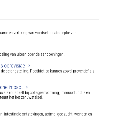
nname en vertering van voedsel, de absorptie van
andeling van uiteenlopende aandoeningen.
s cerevisiae
 de belangstelling. Postbiotica kunnen zowel preventief als
sche impact
ciale rol speelt bij collageenvorming, immuunfunctie en
eunt het het zenuwstelsel.
, intestinale ontstekingen, astma, geelzucht, wonden en