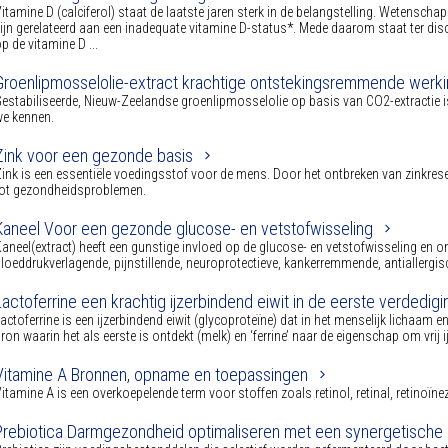
itamine D (calciferol) staat de laatste jaren sterk in de belangstelling. Wetensc
ijn gerelateerd aan een inadequate vitamine D-status*. Mede daarom staat ter dis
p de vitamine D ...
Groenlipmosselolie-extract krachtige ontstekingsremmende werk
estabiliseerde, Nieuw-Zeelandse groenlipmosselolie op basis van CO2-extractie is
e kennen.
Zink voor een gezonde basis
ink is een essentiële voedingsstof voor de mens. Door het ontbreken van zinkrese
tot gezondheidsproblemen.
Kaneel Voor een gezonde glucose- en vetstofwisseling
aneel(extract) heeft een gunstige invloed op de glucose- en vetstofwisseling en 
loeddrukverlagende, pijnstillende, neuroprotectieve, kankerremmende, antiallergisc
Lactoferrine een krachtig ijzerbindend eiwit in de eerste verdedigin
actoferrine is een ijzerbindend eiwit (glycoproteïne) dat in het menselijk lichaam 
ron waarin het als eerste is ontdekt (melk) en ‘ferrine’ naar de eigenschap om vrij ij
Vitamine A Bronnen, opname en toepassingen
itamine A is een overkoepelende term voor stoffen zoals retinol, retinal, retinoïne
Prebiotica Darmgezondheid optimaliseren met een synergetische 