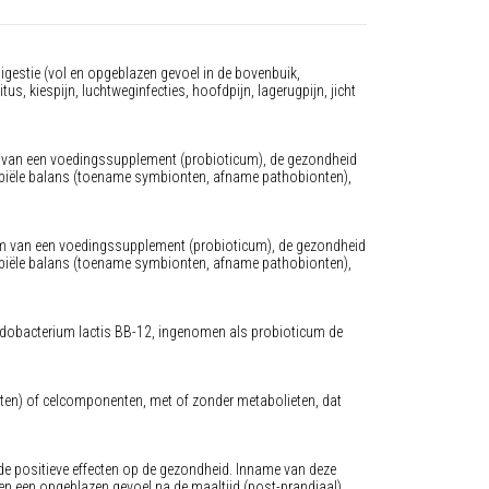
igestie (vol en opgeblazen gevoel in de bovenbuik,
us, kiespijn, luchtweginfecties, hoofdpijn, lagerugpijn, jicht
m van een voedingssupplement (probioticum), de gezondheid
robiële balans (toename symbionten, afname pathobionten),
orm van een voedingssupplement (probioticum), de gezondheid
robiële balans (toename symbionten, afname pathobionten),
ifidobacterium lactis BB-12, ingenomen als probioticum de
isten) of celcomponenten, met of zonder metabolieten, dat
de positieve effecten op de gezondheid. Inname van deze
 en een opgeblazen gevoel na de maaltijd (post-prandiaal).