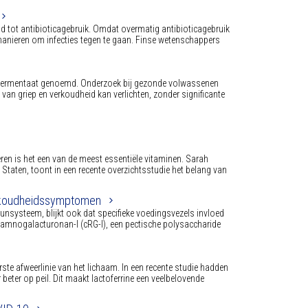
d tot antibioticagebruik. Omdat overmatig antibioticagebruik
ve manieren om infecties tegen te gaan. Finse wetenschappers
tfermentaat genoemd. Onderzoek bij gezonde volwassenen
van griep en verkoudheid kan verlichten, zonder significante
eren is het een van de meest essentiële vitaminen. Sarah
Staten, toont in een recente overzichtsstudie het belang van
erkoudheidssymptomen
nsysteem, blijkt ook dat specifieke voedingsvezels invloed
hamnogalacturonan-I (cRG-I), een pectische polysaccharide
eerste afweerlinie van het lichaam. In een recente studie hadden
 beter op peil. Dit maakt lactoferrine een veelbelovende