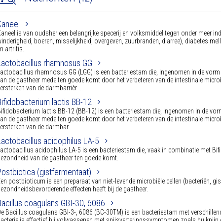
Kaneel
aneel is van oudsher een belangrijke specerij en volksmiddel tegen onder meer ind
inderigheid, boeren, misselijkheid, overgeven, zuurbranden, diarree), diabetes mellit
n artritis.
Lactobacillus rhamnosus GG
actobacillus rhamnosus GG (LGG) is een bacteriestam die, ingenomen in de vor
an de gastheer mede ten goede komt door het verbeteren van de intestinale mic
ersterken van de darmbarrièr ...
Bifidobacterium lactis BB-12
ifidobacterium lactis BB-12 (BB-12) is een bacteriestam die, ingenomen in de v
an de gastheer mede ten goede komt door het verbeteren van de intestinale mic
ersterken van de darmbar ...
Lactobacillus acidophilus LA-5
actobacillus acidophilus LA-5 is een bacteriestam die, vaak in combinatie met B
ezondheid van de gastheer ten goede komt.
Postbiotica (gistfermentaat)
en postbioticum is een preparaat van niet-levende microbiële cellen (bacteriën, g
ezondheidsbevorderende effecten heeft bij de gastheer.
Bacillus coagulans GBI-30, 6086
e Bacillus coagulans GBI-3-, 6086 (BC-30TM) is een bacteriestam met verschillen
acterie is effectief bij volwassenen met spijsverteringssymptomen zoals buikpijn