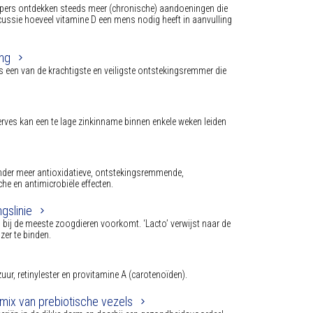
happers ontdekken steeds meer (chronische) aandoeningen die
cussie hoeveel vitamine D een mens nodig heeft in aanvulling
ing
 een van de krachtigste en veiligste ontstekingsremmer die
rves kan een te lage zinkinname binnen enkele weken leiden
onder meer antioxidatieve, ontstekingsremmende,
he en antimicrobiële effecten.
gslinie
en bij de meeste zoogdieren voorkomt. ‘Lacto’ verwijst naar de
zer te binden.
zuur, retinylester en provitamine A (carotenoïden).
mix van prebiotische vezels