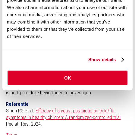
werden ook de duur en ernst van de symptomen, de
We also share information about your use of our site with
hoeveelheid gemiste school- of opvangdagen en het gebruik
our social media, advertising and analytics partners who
van medicatie in kaart gebracht.
may combine it with other information that you’ve
Significant minder ernstige griepsymptomen
provided to them or that they’ve collected from your use
Het bleek dat de groep die postbiotica kreeg significant minder
of their services.
ernstige verkoudheids-/griepsymptomen had vergeleken met
de placebogroep. Specifiek was er significant minder keelpijn
en spierpijn in de groep die postbiotica kreeg ten opzichte van
de placebogroep. Ook waren er minder deelnemers die
Show details
griepmedicatie gebruikten in deze periode dan in de
placebogroep. Suppletie was veilig en werd goed verdragen.
OK
Het lijkt erop dat suppletie met postbiotica een positief effect
heeft op het immuunsysteem van kinderen. Verder onderzoek
is nodig om deze bevindingen te bevestigen.
Referentie
Singh RG et al.
Efficacy of a yeast postbiotic on cold/flu
symptoms in healthy children: A randomized-controlled trial
.
Pediatr Res. 2024.