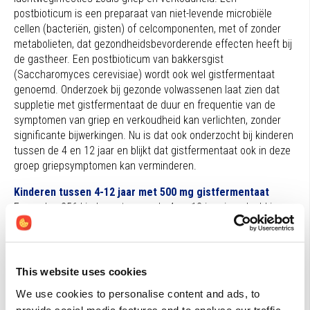
postbioticum is een preparaat van niet-levende microbiële
cellen (bacteriën, gisten) of celcomponenten, met of zonder
metabolieten, dat gezondheidsbevorderende effecten heeft bij
de gastheer. Een postbioticum van bakkersgist
(Saccharomyces cerevisiae) wordt ook wel gistfermentaat
genoemd. Onderzoek bij gezonde volwassenen laat zien dat
suppletie met gistfermentaat de duur en frequentie van de
symptomen van griep en verkoudheid kan verlichten, zonder
significante bijwerkingen. Nu is dat ook onderzocht bij kinderen
tussen de 4 en 12 jaar en blijkt dat gistfermentaat ook in deze
groep griepsymptomen kan verminderen.
Kinderen tussen 4-12 jaar met 500 mg gistfermentaat
Er werden 256 kinderen tussen de 4 en 12 jaar ingedeeld in
twee groepen. De ene groep kreeg een placebo en de andere
groep 500 mg gistfermentaat (EpiCor). Gedurende het
griepseizoen van 2022-2023 vond de studie plaats. In totaal
duurde de studie 84 dagen. Aan de hand van een specifieke
This website uses cookies
vragenlijst Canadian Acute Respiratory Illness and Flu Scale
We use cookies to personalise content and ads, to
(CARIFS) werden de symptomen bijgehouden. Daarnaast
provide social media features and to analyse our traffic.