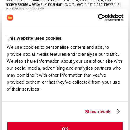
andere zachte weefsels. Minder dan 1% circuleert in het bloed; hiervan is
een deel als ongebonde ...
Zink
Alle cellen in ons lichaam hebben zink nodig (voor bijvoorbeeld
energieproductie, celdeling en celdifferentiatie) en naar schatting 10% van
alle lichaamseiwitten hebben bindingsplaatsen voor zink (veelal voor
stabilisering van de eiwitstructuur).
This website uses cookies
Ubiquinol
We use cookies to personalise content and ads, to
Ubiquinol is de gereduceerde vorm van co-enzym Q10. Het lichaam wordt
provide social media features and to analyse our traffic.
zowel door eigen productie als door inname via de voeding voorzien van
co-enzym Q10. De vetoplosbare stof is onmisbaar voor de productie van
We also share information about your use of our site with
energie (ATP) in celmitochondriën, fungeert als antioxidant in
our social media, advertising and analytics partners who
celmembranen en lipoproteï ...
may combine it with other information that you’ve
Co-enzym Q10
provided to them or that they’ve collected from your use
Co-enzym Q10 is een stof die het lichaam zelf maakt, vooral ten behoeve
van de energieproductie in mitochondriën (celorganellen die
of their services.
verantwoordelijk zijn voor de energieproductie) en vanwege zijn
antioxidantwerking. Het lichaam wordt zowel door eigen productie als
door inname via de voeding voorzien ...
Show details
Artikelen (3)
OK