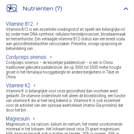
Nutriënten (7)
Vitamine B12
Vitamine B12 is een essentiële voedingsstof en speelt een belangrijke rol
bij onder meer DNA-synthese, cellulaire herstelprocessen, bloedaanmaak
en hersenfunctie. Een verlaagde vitamine B12-status kan een breed scala
aan gezondheidsklachten veroorzaken. Preventie, vroege opsporing en
behandeling van ...
Cordyceps sinensis
Cordyceps sinensis – de keizerlijke paddenstoel – is een in China
traditioneel gebruikte paddenstoel, die op 3000 tot 5000 meter hoogte
groeit in het Himalaya hooggebergte en andere bergketens in Tibet en
China.
Vitamine K2
Vitamine K is belangrijker voor onze gezondheid dan voorheen werd
gedacht. De vitamine ondersteunt niet alleen de bloedstolling, een functie
van vitamine K die al heel lang bekend is. Vitamine K is ook essentieel
voor de activiteit van een speciaal weefseleiwit (matrix-Gla-proteïne) dat
door het bin ...
Magnesium
Magnesium is, na calcium, kalium en natrium, het meest voorkomende
mineraal in het lichaam. Het lichaam bevat circa 25 gram magnesium;
60% daarvan bevindt zich in botten en tanden, 20% in spieren, 20% in