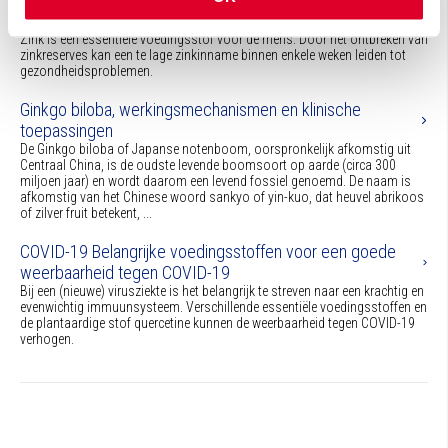
Zink voor een gezonde basis
Zink is een essentiële voedingsstof voor de mens. Door het ontbreken van
zinkreserves kan een te lage zinkinname binnen enkele weken leiden tot
gezondheidsproblemen.
Ginkgo biloba, werkingsmechanismen en klinische
toepassingen
De Ginkgo biloba of Japanse notenboom, oorspronkelijk afkomstig uit
Centraal China, is de oudste levende boomsoort op aarde (circa 300
miljoen jaar) en wordt daarom een levend fossiel genoemd. De naam is
afkomstig van het Chinese woord sankyo of yin-kuo, dat heuvel abrikoos
of zilver fruit betekent, ...
COVID-19 Belangrijke voedingsstoffen voor een goede
weerbaarheid tegen COVID-19
Bij een (nieuwe) virusziekte is het belangrijk te streven naar een krachtig en
evenwichtig immuunsysteem. Verschillende essentiële voedingsstoffen en
de plantaardige stof quercetine kunnen de weerbaarheid tegen COVID-19
verhogen.