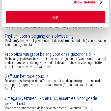
Show details
therapeutisch worden ingezet.
Calcium en synergisten essentieel voor de
OK
botgezondheid
Van alle essentiële (macro)mineralen is calcium in de grootste
hoeveelheid in het menselijk lichaam aanwezig (1-1,2 kg bij volwassenen).
Psyllium voor stoelgang en stofwisseling
Psyllium(vezel) wordt gewonnen uit de epidermis (zaadschil) van de zaden
van Plantago ovata
Probiotica van groot belang voor onze gezondheid
De belangrijkste functie van het spijsverteringskanaal (van mond tot anus)
is de inname en vertering van voedsel, de absorptie van voedingsstoffen
en het uitscheiden van afvalstoffen.
Saffraan het rode goud
De aromatische specerij saffraan bestaat uit de gedroogde, oranjerode
stampers (stigma) van de saffraancrocus (Crocus sativus, Iridaceae
familie).
Omega 3-vetzuren EPA en DHA essentieel voor goede
gezondheid
Voldoende inname van de langeketen omega 3-vetzuren EPA