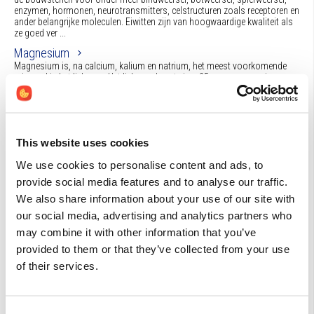
enzymen, hormonen, neurotransmitters, celstructuren zoals receptoren en
ander belangrijke moleculen. Eiwitten zijn van hoogwaardige kwaliteit als
ze goed ver ...
Magnesium
Magnesium is, na calcium, kalium en natrium, het meest voorkomende
mineraal in het lichaam. Het lichaam bevat circa 25 gram magnesium;
60% daarvan bevindt zich in botten en tanden, 20% in spieren, 20% in
andere zachte weefsels. Minder dan 1% circuleert in het bloed; hiervan is
een deel als ongebonde ...
Creatine
This website uses cookies
Creatine is een lichaamseigen stof waarvan circa 95% van de
lichaamsvoorraad zich in de skeletspieren bevindt. De rest is verdeeld over
We use cookies to personalise content and ads, to
andere organen en weefsels die een hoog energieverbruik hebben, zoals de
hersenen, de hartspier, de testes en het immuunsysteem. Creatine wordt
provide social media features and to analyse our traffic.
gerekend tot de amin ...
We also share information about your use of our site with
our social media, advertising and analytics partners who
may combine it with other information that you’ve
Artikelen (6)
provided to them or that they’ve collected from your use
of their services.
Postbiotica in opkomst Focus op postbioticum van
Saccharomyces cerevisiae
In vervolg op prebiotica, probiotica en synbiotica staan postbiotica
steeds meer in de belangstelling. Postbiotica kunnen zowel preventief als