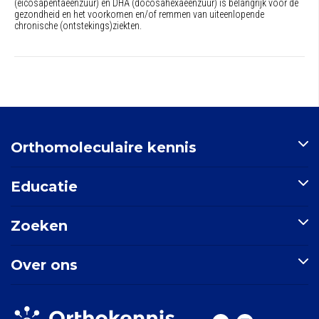
(eicosapentaeenzuur) en DHA (docosahexaeenzuur) is belangrijk voor de
gezondheid en het voorkomen en/of remmen van uiteenlopende
chronische (ontstekings)ziekten.
Orthomoleculaire kennis
Artikelen
Educatie
Nutriënten-index
Indicatie-index
Postbiotica in opkomst
Zoeken
Nieuws
E-learning: Basisprincipes orthomoleculaire geneeskunde
Mondgezondheid
Doorzoek de site
Over ons
Zoek een indicatie
Zoek een nutriënt
Stichting Orthokennis
Zoek een artikel
Vitals Voedingssupplementen