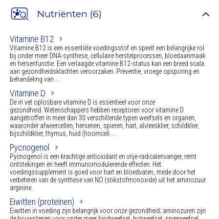
Nutriënten (6)
Vitamine B12
Vitamine B12 is een essentiële voedingsstof en speelt een belangrijke rol
bij onder meer DNA-synthese, cellulaire herstelprocessen, bloedaanmaak
en hersenfunctie. Een verlaagde vitamine B12-status kan een breed scala
aan gezondheidsklachten veroorzaken. Preventie, vroege opsporing en
behandeling van ...
Vitamine D
De in vet oplosbare vitamine D is essentieel voor onze
gezondheid. Wetenschappers hebben receptoren voor vitamine D
aangetroffen in meer dan 30 verschillende typen weefsels en organen,
waaronder afweercellen, hersenen, spieren, hart, alvleesklier, schildklier,
bijschildklier, thymus, huid (hoorncell ...
Pycnogenol
Pycnogenol is een krachtige antioxidant en vrije-radicalenvanger, remt
ontstekingen en heeft immunomodulerende effecten. Het
voedingssupplement is goed voor hart en bloedvaten, mede door het
verbeteren van de synthese van NO (stikstofmonoxide) uit het aminozuur
arginine.
Eiwitten (proteïnen)
Eiwitten in voeding zijn belangrijk voor onze gezondheid; aminozuren zijn
de bouwstenen voor onder meer bindweefsel, botweefsel, spierweefsel,