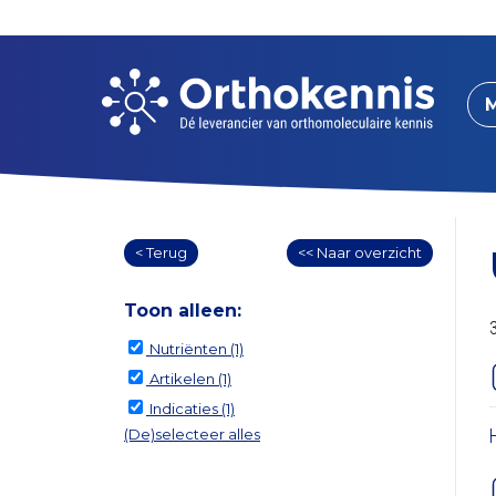
< Terug
<< Naar overzicht
Toon alleen:
Nutriënten
(1)
Artikelen
(1)
Indicaties
(1)
(De)selecteer alles