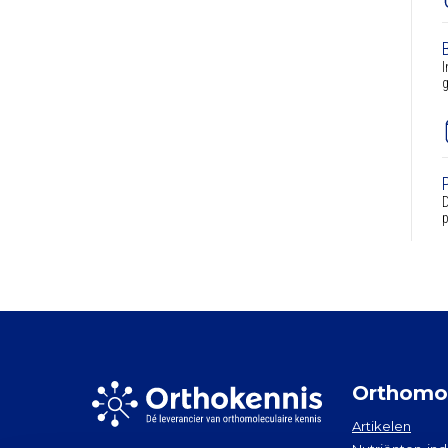
I
g
D
p
Orthomol
Artikelen