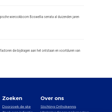
pische wierookboom Boswellia serrata al duizenden jaren
e) factoren die bijdragen aan het ontstaan en voortduren van
Zoeken
Over ons
Doorzoek de site
Stichting Orthokennis