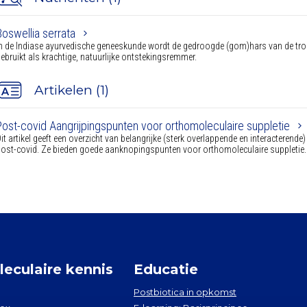
Boswellia serrata
n de Indiase ayurvedische geneeskunde wordt de gedroogde (gom)hars van de tro
ebruikt als krachtige, natuurlijke ontstekingsremmer.
Artikelen (1)
Post-covid Aangrijpingspunten voor orthomoleculaire suppletie
it artikel geeft een overzicht van belangrijke (sterk overlappende en interacterend
ost-covid. Ze bieden goede aanknopingspunten voor orthomoleculaire suppletie.
eculaire kennis
Educatie
Postbiotica in opkomst