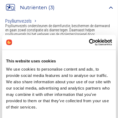
Nutriënten (3)
Psylliumvezels
Psylliumvezels ondersteunen de darmfunctie, beschermen de darmwand
en gaan zowel constipatie als diarree tegen. Daarnaast helpen
psylliumvezels bij het verlagen van de cholesterolspiegel door
cholesterolbinding en het stimuleren van galzoutvorming.
Lactobacillus rhamnosus GG
Lactobacillus rhamnosus GG (LGG) is een bacteriestam die, ingenomen in
de vorm van een voedingssupplement (probioticum), de gezondheid van
de gastheer mede ten goede komt door het verbeteren van de intestinale
This website uses cookies
microbiële balans (toename symbionten, afname pathobionten),
versterken van de darmbarrièr ...
We use cookies to personalise content and ads, to
Probiotica
provide social media features and to analyse our traffic.
Probiotica bevorderen een gezonde microbiële flora in het maag-
We also share information about your use of our site with
darmkanaal (intestinaal microbioom). De
our social media, advertising and analytics partners who
Wereldgezondheidsorganisatie definieert probiotica (‘voor het leven’) als
levende microorganismen die - in voldoende hoeveelheid ingenomen - de
may combine it with other information that you’ve
gezondheid van de gastheer ten goede komen.
provided to them or that they’ve collected from your use
of their services.
Artikelen (1)