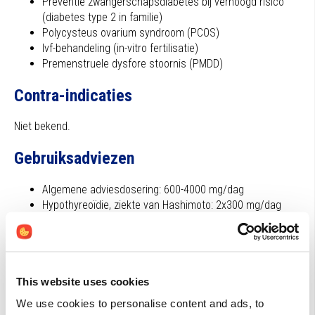
Preventie zwangerschapsdiabetes bij verhoogd risico
(diabetes type 2 in familie)
Polycysteus ovarium syndroom (PCOS)
Ivf-behandeling (in-vitro fertilisatie)
Premenstruele dysfore stoornis (PMDD)
Contra-indicaties
Niet bekend.
Gebruiksadviezen
Algemene adviesdosering: 600-4000 mg/dag
Hypothyreoïdie, ziekte van Hashimoto: 2x300 mg/dag
Insulineresistentie, metabool syndroom, diabetes type 2:
1-4 gram/dag; myo-inositol kan goed worden
gecombineerd met alfaliponzuur
PCOS: 1,5-4 gram/dag
This website uses cookies
Ivf-behandeling: 4 gram/dag, bij voorkeur in combinatie
met melatonine (3 mg/dag) en een multi met foliumzuur
We use cookies to personalise content and ads, to