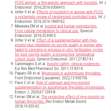
PCOS women: a therapeutic approach with inositols.
Int J
Endocrinol. 2016;2016:6306410.
Unfer V et al.
Effects of inositol(s) in women with PCOS:
a systematic review of randomized controlled trials.
Int J
Endocrinol. 2016;2016:1849162.
Milewska EM et al.
Inositol and human reproduction.
From cellular metabolism to clinical use.
Gynecol
Endocrinol. 2016;32:690-5.
Unfer V et al.
Effect of a supplementation with myo-
inositol plus melatonin on oocyte quality in women who
failed to conceive in previous in vitro fertilization cycles
for poor oocyte quality: a prospective, longitudinal,
cohort study.
Gynecol Endocrinol. 2011;27:857-61.
Carlomagno G et al.
Inositol safety: clinical evidences.
Eur Rev Med Pharmacol Sci. 2011;15:931-6.
Paparo SR et al.
Myoinositol in autoimmune thyroiditis.
Front Endocrinol (Lausanne). 2022;13:930756.
Pace C et al.
Role of selenium and myo-inositol
supplementation on autoimmune thyroiditis progression.
Endocr J. 2020;67:1093-8.
Ferrari SM et al.
The protective effect of myo-inositol on
human thyrocytes.
Rev Endocr Metab Disord.
2018;19:355-62.