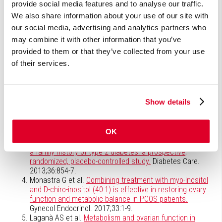
provide social media features and to analyse our traffic.
Veiligheid
We also share information about your use of our site with
our social media, advertising and analytics partners who
Myo-inositol is veilig in de geadviseerde doseringen.
may combine it with other information that you’ve
provided to them or that they’ve collected from your use
Literatuur
of their services.
Croze ML et al.
Potential role and therapeutic interests
of myo-inositol in metabolic diseases.
Biochimie.
2013;95:1811-27.
Show details
Mancini M et al.
Myoinositol and d-chiro inositol in
improving insulin resistance in obese male children:
preliminary data.
Int J Endocrinol. 2016;2016:8720342.
OK
D'Anna R et al.
myo-Inositol supplementation and onset
of gestational diabetes mellitus in pregnant women with
a family history of type 2 diabetes: a prospective,
randomized, placebo-controlled study.
Diabetes Care.
2013;36:854-7.
Monastra G et al.
Combining treatment with myo-inositol
and D-chiro-inositol (40:1) is effective in restoring ovary
function and metabolic balance in PCOS patients.
Gynecol Endocrinol. 2017;33:1-9.
Laganà AS et al.
Metabolism and ovarian function in