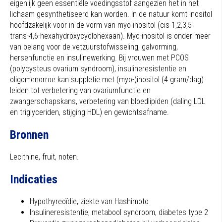
eigenlijk geen essentiële voedingsstof aangezien het in het
lichaam gesynthetiseerd kan worden. In de natuur komt inositol
hoofdzakelijk voor in de vorm van myo-inositol (cis-1,2,3,5-
trans-4,6-hexahydroxycyclohexaan). Myo-inositol is onder meer
van belang voor de vetzuurstofwisseling, galvorming,
hersenfunctie en insulinewerking. Bij vrouwen met PCOS
(polycysteus ovarium syndroom), insulineresistentie en
oligomenorroe kan suppletie met (myo-)inositol (4 gram/dag)
leiden tot verbetering van ovariumfunctie en
zwangerschapskans, verbetering van bloedlipiden (daling LDL
en triglyceriden, stijging HDL) en gewichtsafname.
Bronnen
Lecithine, fruit, noten.
Indicaties
Hypothyreoïdie, ziekte van Hashimoto
Insulineresistentie, metabool syndroom, diabetes type 2