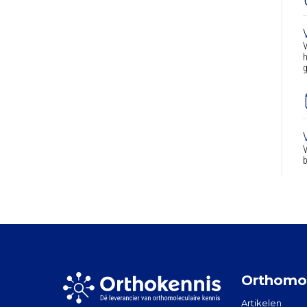
V
h
g
V
b
Orthomol
Artikelen