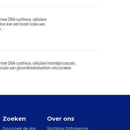
 meer DNA-synthese, cellulaire
tus kan een breed scala aan
...
 meer DNA-synthese, cellulaire herstelprocessen,
 scala aan gezondheidsklachten veroorzaken.
Zoeken
Over ons
Doorzoek de site
Stichting Orthokennis