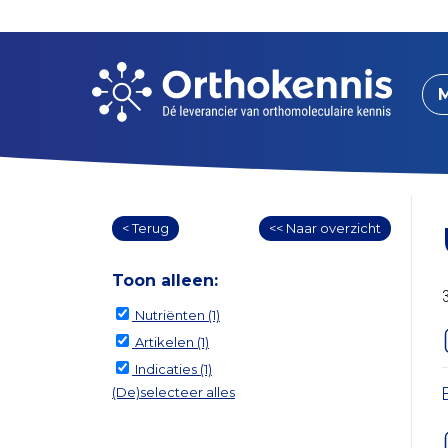
< Terug
<< Naar overzicht
Toon alleen:
Nutriënten
(1)
Artikelen
(1)
Indicaties
(1)
(De)selecteer alles