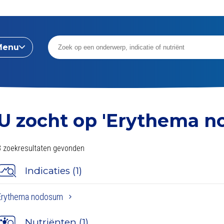
Menu
U zocht op
'Erythema n
3 zoekresultaten gevonden
Indicaties (1)
Erythema nodosum
Nutriënten (1)