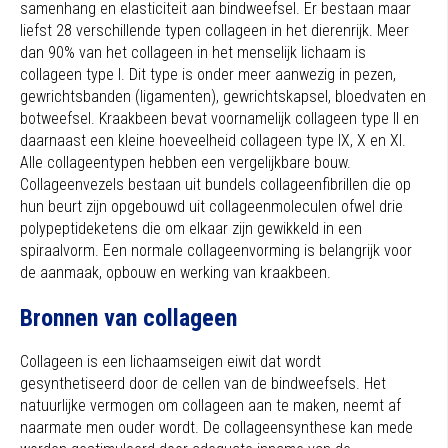
samenhang en elasticiteit aan bindweefsel. Er bestaan maar
liefst 28 verschillende typen collageen in het dierenrijk. Meer
dan 90% van het collageen in het menselijk lichaam is
collageen type I. Dit type is onder meer aanwezig in pezen,
gewrichtsbanden (ligamenten), gewrichtskapsel, bloedvaten en
botweefsel. Kraakbeen bevat voornamelijk collageen type II en
daarnaast een kleine hoeveelheid collageen type IX, X en XI.
Alle collageentypen hebben een vergelijkbare bouw.
Collageenvezels bestaan uit bundels collageenfibrillen die op
hun beurt zijn opgebouwd uit collageenmoleculen ofwel drie
polypeptideketens die om elkaar zijn gewikkeld in een
spiraalvorm. Een normale collageenvorming is belangrijk voor
de aanmaak, opbouw en werking van kraakbeen.
Bronnen van collageen
Collageen is een lichaamseigen eiwit dat wordt
gesynthetiseerd door de cellen van de bindweefsels. Het
natuurlijke vermogen om collageen aan te maken, neemt af
naarmate men ouder wordt. De collageensynthese kan mede