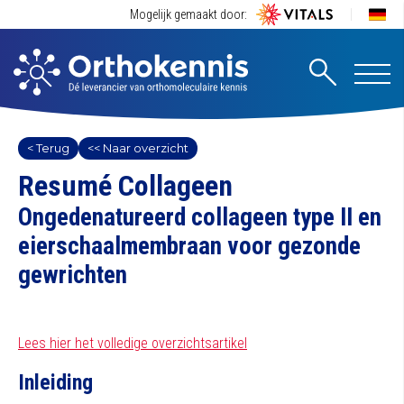
Mogelijk gemaakt door:
< Terug
<< Naar overzicht
Resumé Collageen
Ongedenatureerd collageen type II en
eierschaalmembraan voor gezonde
gewrichten
Lees hier het volledige overzichtsartikel
Inleiding