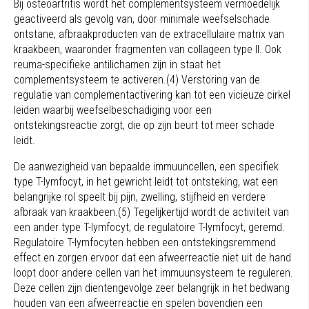
Bij osteoartritis wordt het complementsysteem vermoedelijk
geactiveerd als gevolg van, door minimale weefselschade
ontstane, afbraakproducten van de extracellulaire matrix van
kraakbeen, waaronder fragmenten van collageen type II. Ook
reuma-specifieke antilichamen zijn in staat het
complementsysteem te activeren.(4) Verstoring van de
regulatie van complementactivering kan tot een vicieuze cirkel
leiden waarbij weefselbeschadiging voor een
ontstekingsreactie zorgt, die op zijn beurt tot meer schade
leidt.
De aanwezigheid van bepaalde immuuncellen, een specifiek
type T-lymfocyt, in het gewricht leidt tot ontsteking, wat een
belangrijke rol speelt bij pijn, zwelling, stijfheid en verdere
afbraak van kraak­been.(5) Tegelijkertijd wordt de activiteit van
een ander type T-lymfocyt, de regulatoire T-lymfocyt, geremd.
Regulatoire T-lymfocyten hebben een ontstekingsremmend
effect en zorgen ervoor dat een afweerreactie niet uit de hand
loopt door andere cellen van het immuunsysteem te reguleren.
Deze cellen zijn dientengevolge zeer belangrijk in het bedwang
houden van een afweerreactie en spelen bovendien een