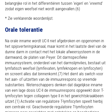
belangrijke rol in het differentiëren tussen ‘eigen’ en ‘vreemd’
zodat eigen weefsel niet wordt aangevallen.(6)
* Zie verklarende woordenlijst.
Orale tolerantie
Na orale inname wordt UC-II niet afgebroken en opgenomen in
het spijsverteringskanaal, maar komt in het laatste deel van de
dunne darm in contact met het lokale afweersysteem in de
darmwand, de platen van Peyer. Dit darmspecifieke
immuunsysteem, onderdeel van het darmslijmvlies, bestaat uit
lymfatisch weefsel (lymfevaten, lymfeknopen en lymfocyten)
en screent alles dat binnenkomt.(7) Het dient als switch voor
het aan- of uitzetten van de immuunrespons op vreemde
substanties. Wetenschappers denken dat dagelijkse inname
van een lage dosis UC-II de immuunrespons opgewekt door T-
lymfocyten tegen collageen type II in het gewrichtskraakbeen
uitzet.(1) Activatie van regulatoire T-lymfocyten speelt hierbij
een centrale rol. Geactiveerde regulatoire T-lymfocyten