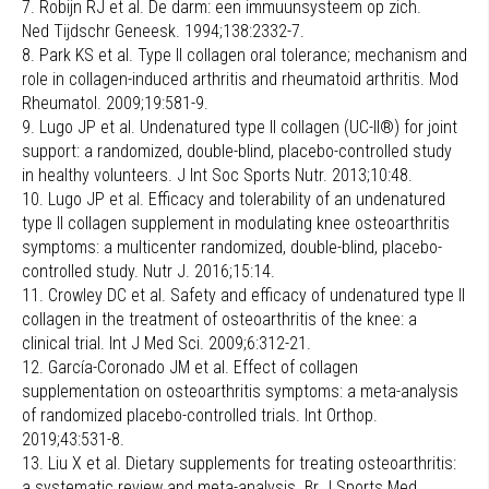
7. Robijn RJ et al. De darm: een immuunsysteem op zich.
Ned Tijdschr Geneesk. 1994;138:2332-7.
8. Park KS et al. Type II collagen oral tolerance; mechanism and
role in collagen-induced arthritis and rheumatoid arthritis. Mod
Rheumatol. 2009;19:581-9.
9. Lugo JP et al. Undenatured type II collagen (UC-II®) for joint
support: a randomized, double-blind, placebo-controlled study
in healthy volunteers. J Int Soc Sports Nutr. 2013;10:48.
10. Lugo JP et al. Efficacy and tolerability of an undenatured
type II collagen supplement in modulating knee osteoarthritis
symptoms: a multicenter randomized, double-blind, placebo-
controlled study. Nutr J. 2016;15:14.
11. Crowley DC et al. Safety and efficacy of undenatured type II
collagen in the treatment of osteoarthritis of the knee: a
clinical trial. Int J Med Sci. 2009;6:312-21.
12. García-Coronado JM et al. Effect of collagen
supplementation on osteoarthritis symptoms: a meta-analysis
of randomized placebo-controlled trials. Int Orthop.
2019;43:531-8.
13. Liu X et al. Dietary supplements for treating osteoarthritis:
a systematic review and meta-analysis. Br J Sports Med.