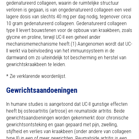
gedenatureerd collageen, waarin de ruimtelijke structuur
verloren is gegaan, is van ongedenatureerd collageen een veel
lagere dosis van slechts 40 mg per dag nodig, tegenover circa
10 gram gedenatureerd collageen. Gedenatureerd collageen
type II levert bouwstenen voor de opbouw van kraakbeen, zoals
glycine en proline, terwijl UC-II een geheel ander
mechanismemechanisme heeft.(1) Aangenomen wordt dat UC-
II werkt via beïnvloeding van het immuunsysteem in de
darmwand om zo uiteindelijk tot bescherming en herstel van
gewrichtskraakbeen te leiden.
* Zie verklarende woordenlijst.
Gewrichtsaandoeningen
In humane studies is aangetoond dat UC-II gunstige effecten
heeft bij osteoartritis (artrose) en reumatoïde artritis. Beide
gewrichtsaandoeningen worden gekenmerkt door chronische
gewrichtsontsteking en gaan gepaard met pijn, zwelling,
stijfheid en verlies van kraakbeen (onder andere van collageen
type II) in een of meer gewrichten. Reumatoïde artritis is een