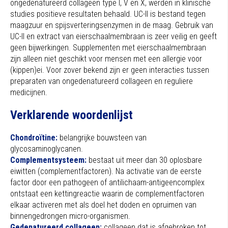
ongedenatureerd collageen type I, V en X, werden in klinische
studies positieve resultaten behaald. UC-II is bestand tegen
maagzuur en spijsverteringsenzymen in de maag. Gebruik van
UC-II en extract van eierschaalmembraan is zeer veilig en geeft
geen bijwerkingen. Supplementen met eierschaalmembraan
zijn alleen niet geschikt voor mensen met een allergie voor
(kippen)ei. Voor zover bekend zijn er geen interacties tussen
preparaten van ongedenatureerd collageen en reguliere
medicijnen.
Verklarende woordenlijst
Chondroïtine:
belangrijke bouwsteen van
glycosaminoglycanen.
Complementsysteem:
bestaat uit meer dan 30 oplosbare
eiwitten (complementfactoren). Na activatie van de eerste
factor door een pathogeen of anti­lichaam-antigeencomplex
ontstaat een kettingreactie waarin de complementfactoren
elkaar activeren met als doel het doden en opruimen van
binnengedrongen micro-organismen.
Gedenatureerd collageen:
collageen dat is afgebroken tot