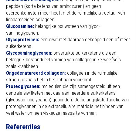
peptiden (korte ketens van aminozuren) en geen
overeenkomsten meer heeft met de ruimte­lijke structuur van
lichaamseigen collageen.
Glucosamine:
belangrijke bouwsteen van glyco­
saminoglycanen.
Glycoproteïnen:
een eiwit met daaraan gekoppeld een of meer
suikerketens.
Glycosaminoglycanen:
onvertakte suikerketens die een
belangrijk bestanddeel vormen van collageenrijke weefsels
zoals kraakbeen.
Ongedenatureerd collageen:
collageen in de ruimtelijke
structuur zoals het in het lichaam voorkomt.
Proteoglycanen:
moleculen die zijn samen­gesteld uit een
centrale eiwitketen met daaraan meerdere suikerketens
(glycosaminoglycanen) gebonden. De belangrijkste functie van
proteoglycanen in de extracellulaire matrix is het binden van
veel water om een viskeuze massa te vormen.
Referenties