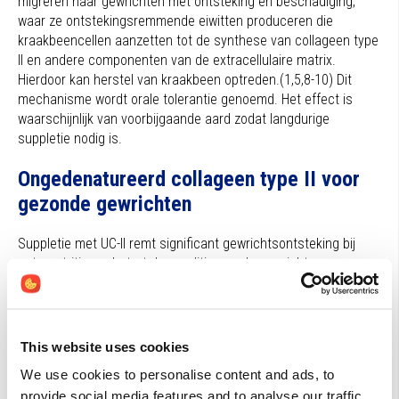
migreren naar gewrichten met ontsteking en beschadiging,
waar ze ontstekingsremmende eiwitten produceren die
kraakbeencellen aanzetten tot de synthese van collageen type
II en andere componenten van de extracellulaire matrix.
Hierdoor kan herstel van kraakbeen optreden.(1,5,8-10) Dit
mechanisme wordt orale tolerantie genoemd. Het effect is
waarschijnlijk van voorbijgaande aard zodat langdurige
suppletie nodig is.
Ongedenatureerd collageen type II voor
gezonde gewrichten
Suppletie met UC-II remt significant gewrichtsontsteking bij
osteoartritis, verbetert de conditie van de gewrichten,
vermindert pijn, zwelling en stijfheid en vergroot de
beweeglijkheid.(10-14) Dit doet UC-II effectiever dan
glucosamine* en chondroïtine*, voedingssupplementen die
vaak (in combinatie) worden toegepast bij gewrichtsklachten.
This website uses cookies
Door UC-II samen met chondroïtine en glucosamine in te
We use cookies to personalise content and ads, to
nemen, kan een additief effect worden bereikt. Bij reumatoïde
provide social media features and to analyse our traffic.