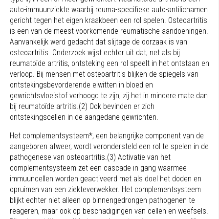
auto-immuunziekte waarbij reuma-specifieke auto-antilichamen
gericht tegen het eigen kraakbeen een rol spelen. Osteoartritis
is een van de meest voorkomende reumatische aandoeningen.
Aanvankelijk werd gedacht dat slijtage de oorzaak is van
osteoartritis. Onderzoek wijst echter uit dat, net als bij
reumatoïde artritis, ontsteking een rol speelt in het ontstaan en
verloop. Bij mensen met osteoartritis blijken de spiegels van
ontstekingsbevorderende eiwitten in bloed en
gewrichtsvloeistof verhoogd te zijn, zij het in mindere mate dan
bij reumatoïde artritis.(2) Ook bevinden er zich
ontstekingscellen in de aangedane gewrichten.
Het complementsysteem*, een belangrijke component van de
aangeboren afweer, wordt verondersteld een rol te spelen in de
pathogenese van osteoartritis.(3) Activatie van het
complementsysteem zet een cascade in gang waarmee
immuuncellen worden geactiveerd met als doel het doden en
opruimen van een ziekteverwekker. Het complementsysteem
blijkt echter niet alleen op binnengedrongen pathogenen te
reageren, maar ook op beschadigingen van cellen en weefsels.