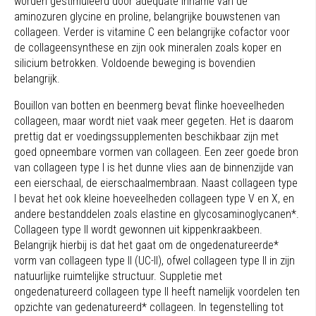
worden gestimuleerd door adequate inname van de
aminozuren glycine en proline, belangrijke bouwstenen van
collageen. Verder is vitamine C een belangrijke cofactor voor
de collageensynthese en zijn ook mineralen zoals koper en
silicium betrokken. Voldoende beweging is bovendien
belangrijk.
Bouillon van botten en beenmerg bevat flinke hoeveelheden
collageen, maar wordt niet vaak meer gegeten. Het is daarom
prettig dat er voedingssupplementen beschikbaar zijn met
goed opneembare vormen van collageen. Een zeer goede bron
van collageen type I is het dunne vlies aan de binnenzijde van
een eierschaal, de eierschaalmembraan. Naast collageen type
I bevat het ook kleine hoeveelheden collageen type V en X, en
andere bestanddelen zoals elastine en glycosaminoglycanen*.
Collageen type II wordt gewonnen uit kippenkraakbeen.
Belangrijk hierbij is dat het gaat om de ongedenatureerde*
vorm van collageen type II (UC-II), ofwel collageen type II in zijn
natuurlijke ruimtelijke structuur. Suppletie met
ongedenatureerd collageen type II heeft namelijk voordelen ten
opzichte van gedenatureerd* collageen. In tegenstelling tot