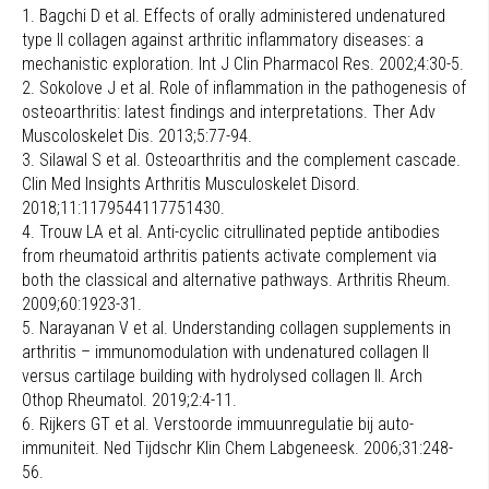
1. Bagchi D et al. Effects of orally administered undenatured
type II collagen against arthritic inflammatory diseases: a
mechanistic exploration. Int J Clin Pharmacol Res. 2002;4:30-5.
2. Sokolove J et al. Role of inflammation in the pathogenesis of
osteo­arthritis: latest findings and interpretations. Ther Adv
Muscoloskelet Dis. 2013;5:77-94.
3. Silawal S et al. Osteoarthritis and the complement cascade.
Clin Med Insights Arthritis Musculoskelet Disord.
2018;11:1179544117751430.
4. Trouw LA et al. Anti-cyclic citrullinated peptide antibodies
from rheumatoid arthritis patients activate complement via
both the classical and alternative pathways. Arthritis Rheum.
2009;60:1923-31.
5. Narayanan V et al. Understanding collagen supplements in
arthritis – immunomodulation with undenatured collagen II
versus cartilage building with hydrolysed collagen II. Arch
Othop Rheumatol. 2019;2:4-11.
6. Rijkers GT et al. Verstoorde immuunregulatie bij auto-
immuniteit. Ned Tijdschr Klin Chem Labgeneesk. 2006;31:248-
56.