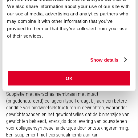
artritis kunnen eveneens gunstige effecten worden bereikt met
We also share information about your use of our site with
UC-II. Proefpersonen in klinische onderzoeken rapporteerden
our social media, advertising and analytics partners who
afname van pijn en (ochtend)stijfheid, minder pijnlijke,
gezwollen gewrichten en verbetering van de kwaliteit van leven.
may combine it with other information that you’ve
(15,16) Ook kunnen mensen die klachten krijgen door zware
provided to them or that they’ve collected from your use
belasting maar geen significante gewrichtsontsteking hebben,
of their services.
baat hebben bij suppletie met UC-II met afname van pijn tijdens
beweging, sneller herstel na inspanning en soepelere
kniegewrichten.(9)
Show details
* Zie verklarende woordenlijst.
OK
Collageen type I uit eierschaalmembraan
Suppletie met eierschaalmembraan met intact
(ongedenatureerd) collageen type I draagt bij aan een betere
conditie van bindweefselstructuren in gewrichten, waaronder
gewrichtsbanden en het gewrichtsvlies dat de binnenzijde van
gewrichten bekleedt, enerzijds door levering van bouwstenen
voor collageensynthese, anderzijds door ontstekingsremming.
Een supplement met eierschaalmembraan kan