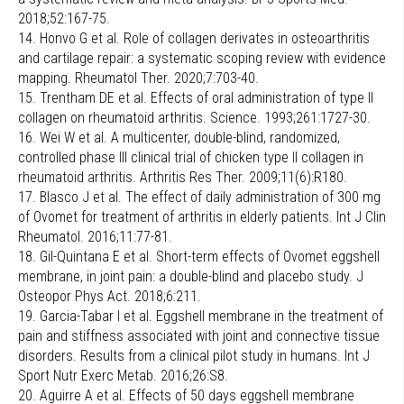
2018;52:167-75.
14. Honvo G et al. Role of collagen derivates in osteoarthritis
and cartilage repair: a systematic scoping review with evidence
mapping. Rheumatol Ther. 2020;7:703-40.
15. Trentham DE et al. Effects of oral administration of type II
collagen on rheumatoid arthritis. Science. 1993;261:1727-30.
16. Wei W et al. A multicenter, double-blind, randomized,
controlled phase III clinical trial of chicken type II collagen in
rheumatoid arthritis. Arthritis Res Ther. 2009;11(6):R180.
17. Blasco J et al. The effect of daily administration of 300 mg
of Ovomet for treatment of arthritis in elderly patients. Int J Clin
Rheumatol. 2016;11:77-81.
18. Gil-Quintana E et al. Short-term effects of Ovomet eggshell
membrane, in joint pain: a double-blind and placebo study. J
Osteopor Phys Act. 2018;6:211.
19. Garcia-Tabar I et al. Eggshell membrane in the treatment of
pain and stiffness associated with joint and connective tissue
disorders. Results from a clinical pilot study in humans. Int J
Sport Nutr Exerc Metab. 2016;26:S8.
20. Aguirre A et al. Effects of 50 days eggshell membrane