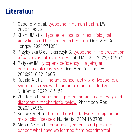
Literatuur
Caseiro M et al.
Lycopene in human health.
LWT.
2020:109323.
Khan UM et al.
Lycopene: food sources, biological
activities, and human health benefits.
Oxid Med Cell
Longev. 2021:2713511.
Przybylska S et Tokarczyk G.
Lycopene in the prevention
of cardiovascular diseases.
Int J Mol Sci. 2022;23:1957.
Petyaev IM.
Lycopene deficiency in ageing and
cardiovascular disease.
Oxid Med Cell Longev.
2016;2016:3218605.
Kapala A et al.
The anti-cancer activity of lycopene: a
systematic review of human and animal studies.
Nutrients. 2022;14:5152.
Zhu R et al.
Lycopene in protection against obesity and
diabetes: a mechanistic review.
Pharmacol Res.
2020:104966.
Kulawik A et al.
The relationship between lycopene and
metabolic diseases.
Nutrients. 2024;16:3708.
Moran NE et al.
Tomatoes, lycopene, and prostate
cancer: what have we learned from experimental