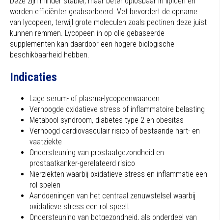
Deze zijn minder stabiel, maar beter oplosbaar in lipiden en
worden efficiënter geabsorbeerd. Vet bevordert de opname
van lycopeen, terwijl grote moleculen zoals pectinen deze juist
kunnen remmen. Lycopeen in op olie gebaseerde
supplementen kan daardoor een hogere biologische
beschikbaarheid hebben.
Indicaties
Lage serum- of plasma-lycopeenwaarden
Verhoogde oxidatieve stress of inflammatoire belasting
Metabool syndroom, diabetes type 2 en obesitas
Verhoogd cardiovasculair risico of bestaande hart- en
vaatziekte
Ondersteuning van prostaatgezondheid en
prostaatkanker-gerelateerd risico
Nierziekten waarbij oxidatieve stress en inflammatie een
rol spelen
Aandoeningen van het centraal zenuwstelsel waarbij
oxidatieve stress een rol speelt
Ondersteuning van botgezondheid, als onderdeel van