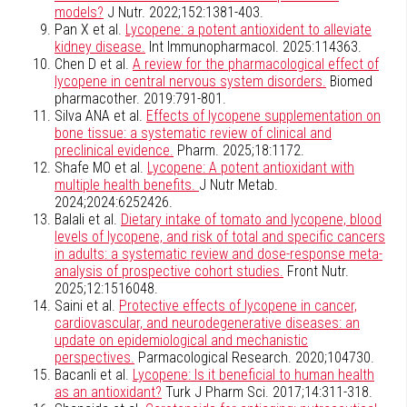
models?
J Nutr. 2022;152:1381-403.
Pan X et al.
Lycopene: a potent antioxident to alleviate
kidney disease.
Int Immunopharmacol. 2025:114363.
Chen D et al.
A review for the pharmacological effect of
lycopene in central nervous system disorders.
Biomed
pharmacother. 2019:791-801.
Silva ANA et al.
Effects of lycopene supplementation on
bone tissue: a systematic review of clinical and
preclinical evidence.
Pharm. 2025;18:1172.
Shafe MO et al.
Lycopene: A potent antioxidant with
multiple health benefits.
J Nutr Metab.
2024;2024:6252426.
Balali et al.
Dietary intake of tomato and lycopene, blood
levels of lycopene, and risk of total and specific cancers
in adults: a systematic review and dose-response meta-
analysis of prospective cohort studies.
Front Nutr.
2025;12:1516048.
Saini et al.
Protective effects of lycopene in cancer,
cardiovascular, and neurodegenerative diseases: an
update on epidemiological and mechanistic
perspectives.
Parmacological Research. 2020;104730.
Bacanli et al.
Lycopene: Is it beneficial to human health
as an antioxidant?
Turk J Pharm Sci. 2017;14:311-318.