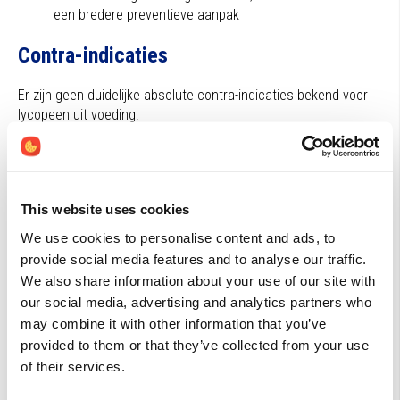
een bredere preventieve aanpak
Contra-indicaties
Er zijn geen duidelijke absolute contra-indicaties bekend voor
lycopeen uit voeding.
Bij gebruik van lycopeensupplementen is voorzichtigheid
aangewezen tijdens zwangerschap en lactatie, zie veiligheid.
Gebruiksadviezen
This website uses cookies
We use cookies to personalise content and ads, to
Er is geen vastgestelde aanbevolen dagelijkse inname voor
provide social media features and to analyse our traffic.
lycopeen, maar een totale dagelijkse inname van circa 2 tot 20
We also share information about your use of our site with
mg wordt in de literatuur geassocieerd met significante
our social media, advertising and analytics partners who
beschermende effecten. Innames in de orde van 5 tot 10 mg
may combine it with other information that you’ve
per dag worden daarbij in verband gebracht met algemene
provided to them or that they’ve collected from your use
preventieve effecten, terwijl hogere innames van circa 15 tot
of their services.
30 mg per dag vooral worden toegepast voor sterkere
therapeutische doeleinden.