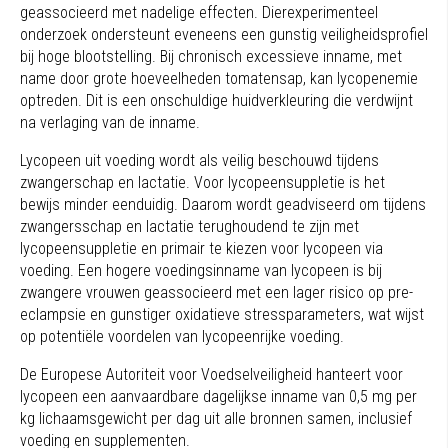
geassocieerd met nadelige effecten. Dierexperimenteel
onderzoek ondersteunt eveneens een gunstig veiligheidsprofiel
bij hoge blootstelling. Bij chronisch excessieve inname, met
name door grote hoeveelheden tomatensap, kan lycopenemie
optreden. Dit is een onschuldige huidverkleuring die verdwijnt
na verlaging van de inname.
Lycopeen uit voeding wordt als veilig beschouwd tijdens
zwangerschap en lactatie. Voor lycopeensuppletie is het
bewijs minder eenduidig. Daarom wordt geadviseerd om tijdens
zwangersschap en lactatie terughoudend te zijn met
lycopeensuppletie en primair te kiezen voor lycopeen via
voeding. Een hogere voedingsinname van lycopeen is bij
zwangere vrouwen geassocieerd met een lager risico op pre-
eclampsie en gunstiger oxidatieve stressparameters, wat wijst
op potentiële voordelen van lycopeenrijke voeding.
De Europese Autoriteit voor Voedselveiligheid hanteert voor
lycopeen een aanvaardbare dagelijkse inname van 0,5 mg per
kg lichaamsgewicht per dag uit alle bronnen samen, inclusief
voeding en supplementen.