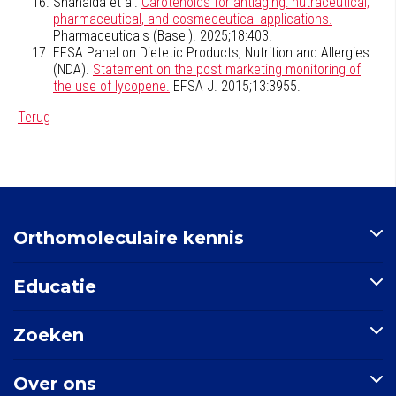
Shanaida et al.
Carotenoids for antiaging: nutraceutical,
pharmaceutical, and cosmeceutical applications.
Pharmaceuticals (Basel). 2025;18:403.
EFSA Panel on Dietetic Products, Nutrition and Allergies
(NDA).
Statement on the post marketing monitoring of
the use of lycopene.
EFSA J. 2015;13:3955.
Terug
Orthomoleculaire kennis
Artikelen
Educatie
Nutriënten-index
Indicatie-index
Postbiotica in opkomst
Zoeken
Nieuws
E-learning: Basisprincipes orthomoleculaire geneeskunde
Mondgezondheid
Doorzoek de site
Over ons
Zoek een indicatie