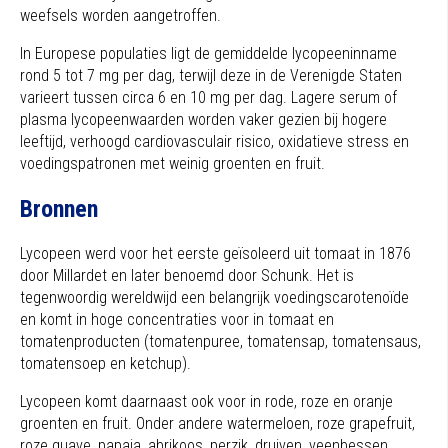
weefsels worden aangetroffen.
In Europese populaties ligt de gemiddelde lycopeeninname
rond 5 tot 7 mg per dag, terwijl deze in de Verenigde Staten
varieert tussen circa 6 en 10 mg per dag. Lagere serum of
plasma lycopeenwaarden worden vaker gezien bij hogere
leeftijd, verhoogd cardiovasculair risico, oxidatieve stress en
voedingspatronen met weinig groenten en fruit.
Bronnen
Lycopeen werd voor het eerste geïsoleerd uit tomaat in 1876
door Millardet en later benoemd door Schunk. Het is
tegenwoordig wereldwijd een belangrijk voedingscarotenoïde
en komt in hoge concentraties voor in tomaat en
tomatenproducten (tomatenpuree, tomatensap, tomatensaus,
tomatensoep en ketchup).
Lycopeen komt daarnaast ook voor in rode, roze en oranje
groenten en fruit. Onder andere watermeloen, roze grapefruit,
roze guave, papaja, abrikoos, perzik, druiven, veenbessen