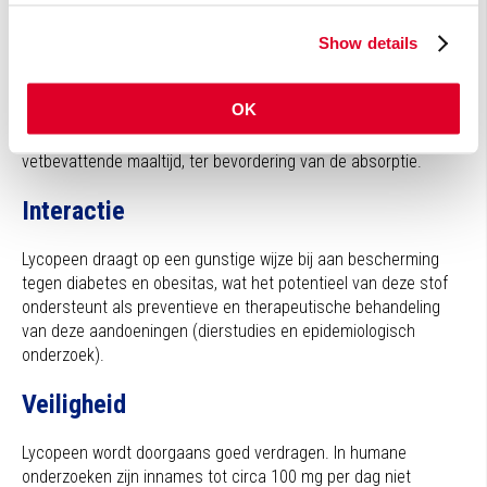
De gemiddelde inname in Nederland ligt rond 5 mg per dag uit
Show details
voeding. Een aanvullende dosering van circa 5 mg via suppletie
is voor de gemiddelde Nederlander een zinvolle aanvulling
naast de voeding.
OK
Inname-advies: bij voorkeur tijdens of direct na een
vetbevattende maaltijd, ter bevordering van de absorptie.
Interactie
Lycopeen draagt op een gunstige wijze bij aan bescherming
tegen diabetes en obesitas, wat het potentieel van deze stof
ondersteunt als preventieve en therapeutische behandeling
van deze aandoeningen (dierstudies en epidemiologisch
onderzoek).
Veiligheid
Lycopeen wordt doorgaans goed verdragen. In humane
onderzoeken zijn innames tot circa 100 mg per dag niet