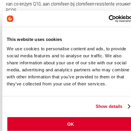
van co-enzym Q10, aan clomifeen bij clomifeen-resistente vrouwe
PCOS.
In totaal namen 148 vrouwen met PCOS in de vruchtbare leeftijd d
aan de studie. Groep A (n=75) kreeg clomifeencitraat in combinat
ubiquinol (100 mg/dag), groep B (n=73) kreeg enkel gonadotrofine-
This website uses cookies
injecties. Vrouwen die na één behandelcyclus niet zwanger bleken
zijn, konden in totaal nog twee cycli ondergaan. De primaire
We use cookies to personalise content and ads, to provide
uitkomstmaten waren het percentage vrouwen met 1-3 rijpe follikel
social media features and to analyse our traffic. We also
dikte van het baarmoederslijmvlies en serumprogesteronconcentra
share information about your use of our site with our social
Secundaire uitkomstmaten waren het aantal positieve
media, advertising and analytics partners who may combine i
zwangerschapstesten en het percentage klinisch bevestigde
with other information that you’ve provided to them or that
zwangerschappen in beide groepen na drie behandelcycli.
they’ve collected from your use of their services.
Resultaten
Het aantal vrouwen met rijpe follikels was vergelijkbaar in beide
groepen, evenals het aantal vrouwen met een positieve
Show details
zwangerschapstest en klinisch bevestigde zwangerschap. Het
percentage meerlingzwangerschappen was 5,5% in groep B en 2,6
groep A.
OK