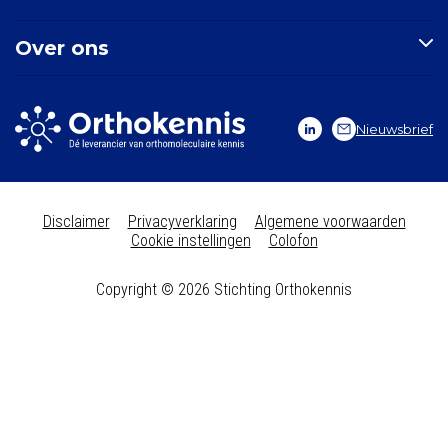
Mondgezondheid
Doorzoek de site
Over ons
Zoek een indicatie
Zoek een nutriënt
Stichting Orthokennis
Zoek een artikel
Vitals Voedingssupplementen
Nieuwsbrief
Vitale Kennis
Contact
Disclaimer
Privacyverklaring
Algemene voorwaarden
Cookie instellingen
Colofon
Copyright © 2026 Stichting Orthokennis