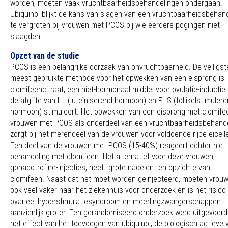
worden, moeten vaak vruchtbaarheidsbehandelingen ondergaan.
Ubiquinol blijkt de kans van slagen van een vruchtbaarheidsbehan
te vergroten bij vrouwen met PCOS bij wie eerdere pogingen niet
slaagden.
Opzet van de studie
PCOS is een belangrijke oorzaak van onvruchtbaarheid. De veiligst
meest gebruikte methode voor het opwekken van een eisprong is
clomifeencitraat, een niet-hormonaal middel voor ovulatie-inductie
de afgifte van LH (luteïniserend hormoon) en FHS (follikelstimuler
hormoon) stimuleert. Het opwekken van een eisprong met clomifee
vrouwen met PCOS als onderdeel van een vruchtbaarheidsbehande
zorgt bij het merendeel van de vrouwen voor voldoende rijpe eicell
Een deel van de vrouwen met PCOS (15-40%) reageert echter niet
behandeling met clomifeen. Het alternatief voor deze vrouwen,
gonadotrofine-injecties, heeft grote nadelen ten opzichte van
clomifeen. Naast dat het moet worden geïnjecteerd, moeten vrou
ook veel vaker naar het ziekenhuis voor onderzoek en is het risico
ovarieel hyperstimulatiesyndroom en meerlingzwangerschappen
aanzienlijk groter. Een gerandomiseerd onderzoek werd uitgevoerd
het effect van het toevoegen van ubiquinol, de biologisch actieve