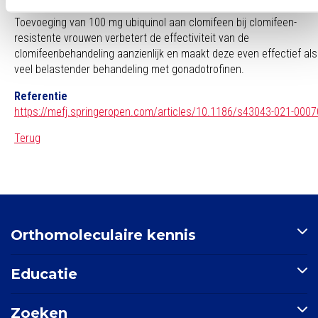
Conclusie
Toevoeging van 100 mg ubiquinol aan clomifeen bij clomifeen-
resistente vrouwen verbetert de effectiviteit van de
clomifeenbehandeling aanzienlijk en maakt deze even effectief als
veel belastender behandeling met gonadotrofinen.
Referentie
https://mefj.springeropen.com/articles/10.1186/s43043-021-0007
Terug
Orthomoleculaire kennis
Artikelen
Educatie
Nutriënten-index
Indicatie-index
Postbiotica in opkomst
Zoeken
Nieuws
E-learning: Basisprincipes orthomoleculaire geneeskunde