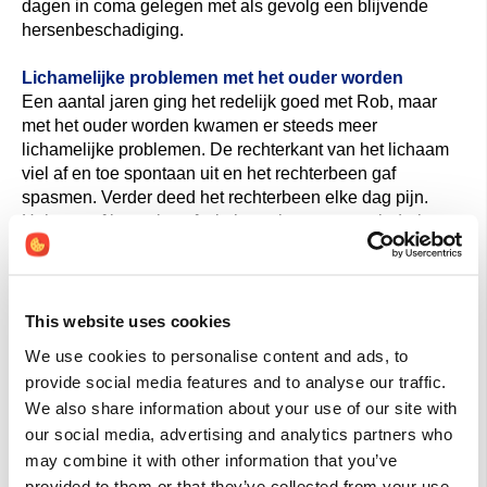
dagen in coma gelegen met als gevolg een blijvende
hersenbeschadiging.
Lichamelijke problemen met het ouder worden
Een aantal jaren ging het redelijk goed met Rob, maar
met het ouder worden kwamen er steeds meer
lichamelijke problemen. De rechterkant van het lichaam
viel af en toe spontaan uit en het rechterbeen gaf
spasmen. Verder deed het rechterbeen elke dag pijn.
Helaas gaf intensieve fysiotherapie geen vermindering
van de klachten.
Pijnbestrijding
De neuroloog adviseerde Lyrica (anti-epileptica ) 6x
This website uses cookies
daags 75 mg gecombineerd met 10 mg Notrilen (een
We use cookies to personalise content and ads, to
TCA) voor de neurologische pijnen. Als dit niet werkte
provide social media features and to analyse our traffic.
dan moest Rob maar leren leven met deze pijnen, aldus
We also share information about your use of our site with
de neuroloog. De combinatie van deze twee middelen
our social media, advertising and analytics partners who
werkte wel, maar gaf enorm veel lichamelijke klachten
may combine it with other information that you’ve
waar Rob helemaal niet blij mee was.
provided to them or that they’ve collected from your use