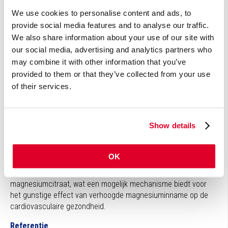
versa. 11β-HSD type 1 komt voornamelijk voor in de lever en is
We use cookies to personalise content and ads, to
zowel cortisol-inactivator als cortison-activator; 11βHSD type 2
provide social media features and to analyse our traffic.
komt voornamelijk voor in de nier en is uitsluitend werkzaam
We also share information about your use of our site with
als cortisol-inactivator.
our social media, advertising and analytics partners who
may combine it with other information that you’ve
Magnesium verbetert glucocorticoïdenmetabolisme
provided to them or that they’ve collected from your use
Na een periode van 24 weken bleek de 24-uurs uitscheiding
of their services.
van cortisol in de urine significant verminderd in de
magnesiumsuppletiegroep vergeleken met de placebogroep.
Verdere analyses toonden aan dat de cortisol/cortison-ratio in
de magnesiumgroep significant lager was vergeleken met de
Show details
placebogroep. Dit wijst op verhoogde activiteit van het enzym
11β-HSD type 2, wat leidt tot verhoogde inactivatie van cortisol.
OK
Deze bevindingen suggereren een verbeterd
glucocorticoïdenmetabolisme na langdurige behandeling met
magnesiumcitraat, wat een mogelijk mechanisme biedt voor
het gunstige effect van verhoogde magnesiuminname op de
cardiovasculaire gezondheid.
Referentie