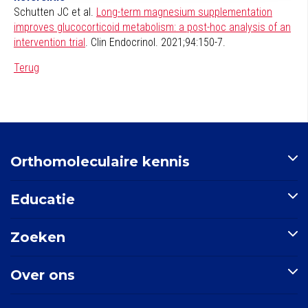
Schutten JC et al.
Long-term magnesium supplementation
improves glucocorticoid metabolism: a post-hoc analysis of an
intervention trial
. Clin Endocrinol. 2021;94:150-7.
Terug
Orthomoleculaire kennis
Artikelen
Educatie
Nutriënten-index
Indicatie-index
Postbiotica in opkomst
Zoeken
Nieuws
E-learning: Basisprincipes orthomoleculaire geneeskunde
Mondgezondheid
Doorzoek de site
Over ons
Zoek een indicatie
Zoek een nutriënt
Stichting Orthokennis