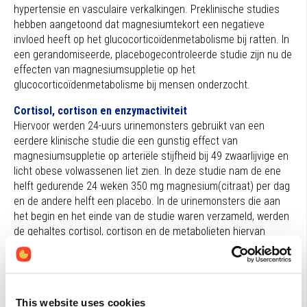
hypertensie en vasculaire verkalkingen. Preklinische studies
hebben aangetoond dat magnesiumtekort een negatieve
invloed heeft op het glucocorticoïdenmetabolisme bij ratten. In
een gerandomiseerde, placebogecontroleerde studie zijn nu de
effecten van magnesiumsuppletie op het
glucocorticoïdenmetabolisme bij mensen onderzocht.
Cortisol, cortison en enzymactiviteit
Hiervoor werden 24-uurs urinemonsters gebruikt van een
eerdere klinische studie die een gunstig effect van
magnesiumsuppletie op arteriële stijfheid bij 49 zwaarlijvige en
licht obese volwassenen liet zien. In deze studie nam de ene
helft gedurende 24 weken 350 mg magnesium(citraat) per dag
en de andere helft een placebo. In de urinemonsters die aan
het begin en het einde van de studie waren verzameld, werden
de gehaltes cortisol, cortison en de metabolieten hiervan
gemeten. Uit de verhoudingen tussen de verschillende
glucocorticoïden en metabolieten kon enzymactiviteit van 11β-
hydroxysteroïddehydrogenase (11β-HSD) worden afgeleid. Het
enzym 11β-HSD katalyseert de omzetting van het biologisch
This website uses cookies
inactieve cortison in het biologisch actieve cortisol en vice