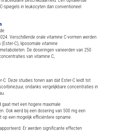
ntracellulaire beschikbaarheid. Een opvallende
e C-spiegels in leukocyten dan conventioneel
n
nde
024. Verschillende orale vitamine C-vormen werden
(Ester-C), liposomale vitamine
rmetabolieten. De doseringen varieerden van 250
oncentraties van vitamine C,
-C. Deze studies tonen aan dat Ester-C leidt tot
scorbinezuur, ondanks vergelijkbare concentraties in
eau.
rd gaat met een hogere maximale
en. Ook werd bij een dosering van 500 mg een
 op een mogelijk efficiëntere opname.
pporteerd. Er werden significante effecten