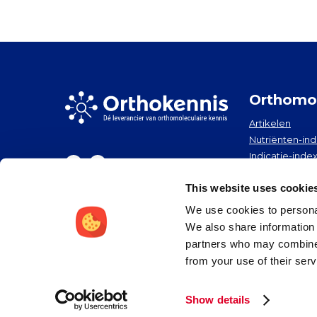
Orthomol
Artikelen
Nutriënten-in
Indicatie-inde
Nieuwsbrief
Nieuws
This website uses cookie
We use cookies to personal
We also share information 
partners who may combine i
Disclaimer
Privacy
from your use of their serv
Show details