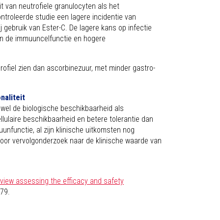
it van neutrofiele granulocyten als het
ntroleerde studie een lagere incidentie van
gebruik van Ester-C. De lagere kans op infectie
van de immuuncelfunctie en hogere
rofiel zien dan ascorbinezuur, met minder gastro-
naliteit
owel de biologische beschikbaarheid als
llulaire beschikbaarheid en betere tolerantie dan
unfunctie, al zijn klinische uitkomsten nog
 voor vervolgonderzoek naar de klinische waarde van
eview assessing the efficacy and safety
279.