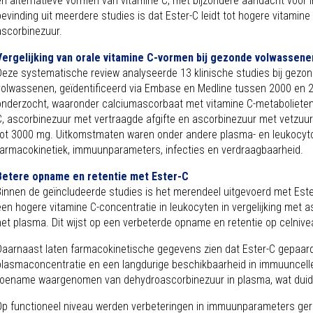
en alternatieve vormen van vitamine C, met bijzondere aandacht voor i
bevinding uit meerdere studies is dat Ester-C leidt tot hogere vitamin
ascorbinezuur.
Vergelijking van orale vitamine C-vormen bij gezonde volwassene
Deze systematische review analyseerde 13 klinische studies bij gezo
volwassenen, geïdentificeerd via Embase en Medline tussen 2000 en 2
onderzocht, waaronder calciumascorbaat met vitamine C-metabolieten 
C, ascorbinezuur met vertraagde afgifte en ascorbinezuur met vetzuu
tot 3000 mg. Uitkomstmaten waren onder andere plasma- en leukocytc
farmacokinetiek, immuunparameters, infecties en verdraagbaarheid.
Betere opname en retentie met Ester-C
Binnen de geïncludeerde studies is het merendeel uitgevoerd met Ester
een hogere vitamine C-concentratie in leukocyten in vergelijking met a
het plasma. Dit wijst op een verbeterde opname en retentie op celniv
Daarnaast laten farmacokinetische gegevens zien dat Ester-C gepaa
plasmaconcentratie en een langdurige beschikbaarheid in immuuncell
toename waargenomen van dehydroascorbinezuur in plasma, wat duidt
Op functioneel niveau werden verbeteringen in immuunparameters gera