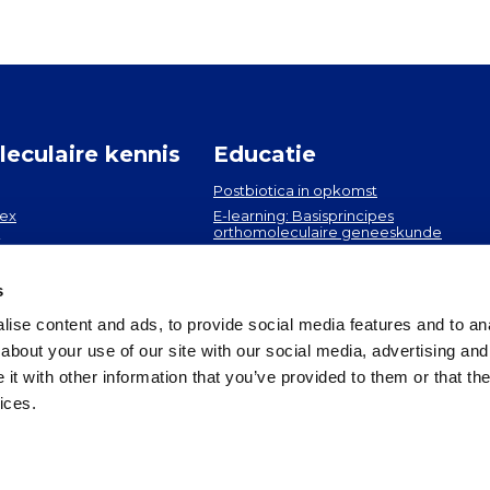
eculaire kennis
Educatie
Postbiotica in opkomst
dex
E-learning: Basisprincipes
orthomoleculaire geneeskunde
x
Mondgezondheid
s
ise content and ads, to provide social media features and to anal
about your use of our site with our social media, advertising and
t with other information that you’ve provided to them or that the
verklaring
Algemene voorwaarden
Cookie i
ices.
Copyright © 2026 Stichting Orthokennis