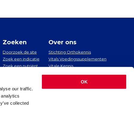
Zoeken
Over ons
Doorzoek de site
Stichting Orthokennis
Zoek een indicatie
Vitals Voedingssupplementen
Zoek een nutriënt
Vitale Kennis
Zoek een artikel
Contact
OK
yse our traffic.
 analytics
y’ve collected
nstellingen
Colofon