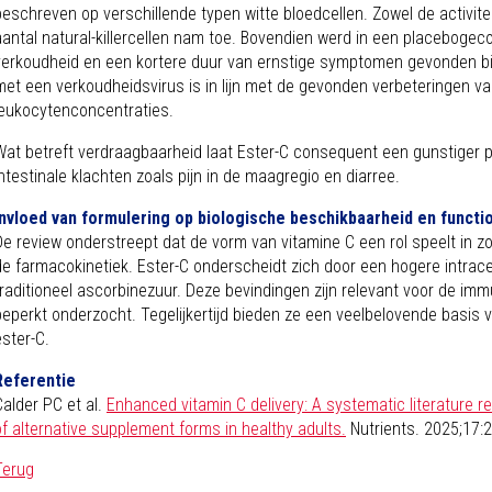
beschreven op verschillende typen witte bloedcellen. Zowel de activite
aantal natural-killercellen nam toe. Bovendien werd in een placebogeco
verkoudheid en een kortere duur van ernstige symptomen gevonden bij 
met een verkoudheidsvirus is in lijn met de gevonden verbeteringen 
leukocytenconcentraties.
Wat betreft verdraagbaarheid laat Ester-C consequent een gunstiger p
intestinale klachten zoals pijn in de maagregio en diarree.
Invloed van formulering op biologische beschikbaarheid en functio
De review onderstreept dat de vorm van vitamine C een rol speelt in z
de farmacokinetiek. Ester-C onderscheidt zich door een hogere intrace
traditioneel ascorbinezuur. Deze bevindingen zijn relevant voor de immu
beperkt onderzocht. Tegelijkertijd bieden ze een veelbelovende basis
ester-C.
Referentie
Calder PC et al.
Enhanced vitamin C delivery: A systematic literature r
of alternative supplement forms in healthy adults.
Nutrients. 2025;17:
Terug