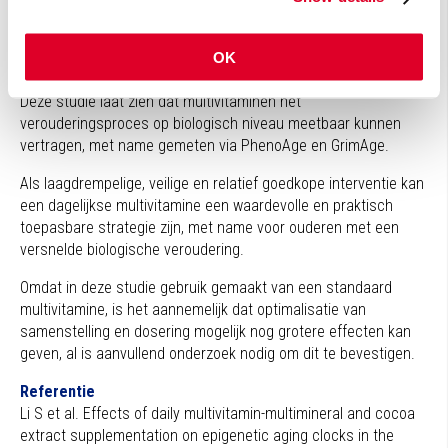
onderzochte DNA-methylatiepatronen werden geen
vergelijkbare effecten gezien van cacaoboonextract.
OK
Praktische implicaties
Deze studie laat zien dat multivitaminen het
verouderingsproces op biologisch niveau meetbaar kunnen
vertragen, met name gemeten via PhenoAge en GrimAge.
Als laagdrempelige, veilige en relatief goedkope interventie kan
een dagelijkse multivitamine een waardevolle en praktisch
toepasbare strategie zijn, met name voor ouderen met een
versnelde biologische veroudering.
Omdat in deze studie gebruik gemaakt van een standaard
multivitamine, is het aannemelijk dat optimalisatie van
samenstelling en dosering mogelijk nog grotere effecten kan
geven, al is aanvullend onderzoek nodig om dit te bevestigen.
Referentie
Li S et al. Effects of daily multivitamin-multimineral and cocoa
extract supplementation on epigenetic aging clocks in the