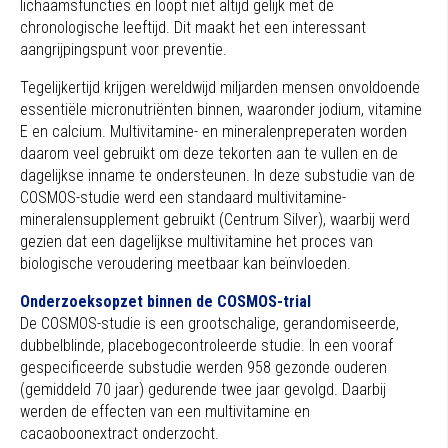
lichaamsfuncties en loopt niet altijd gelijk met de
chronologische leeftijd. Dit maakt het een interessant
aangrijpingspunt voor preventie.
Tegelijkertijd krijgen wereldwijd miljarden mensen onvoldoende
essentiële micronutriënten binnen, waaronder jodium, vitamine
E en calcium. Multivitamine- en mineralenpreperaten worden
daarom veel gebruikt om deze tekorten aan te vullen en de
dagelijkse inname te ondersteunen. In deze substudie van de
COSMOS-studie werd een standaard multivitamine-
mineralensupplement gebruikt (Centrum Silver), waarbij werd
gezien dat een dagelijkse multivitamine het proces van
biologische veroudering meetbaar kan beïnvloeden.
Onderzoeksopzet binnen de COSMOS-trial
De COSMOS-studie is een grootschalige, gerandomiseerde,
dubbelblinde, placebogecontroleerde studie. In een vooraf
gespecificeerde substudie werden 958 gezonde ouderen
(gemiddeld 70 jaar) gedurende twee jaar gevolgd. Daarbij
werden de effecten van een multivitamine en
cacaoboonextract onderzocht.