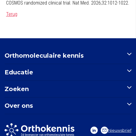
COSMOS randomized clinical trial. Nat Med. 2026;32:1012-1022.
Terug
Orthomoleculaire kennis
Artikelen
Educatie
Nutriënten-index
Indicatie-index
Postbiotica in opkomst
Zoeken
Nieuws
E-learning: Basisprincipes orthomoleculaire geneeskunde
Mondgezondheid
Doorzoek de site
Over ons
Zoek een indicatie
Zoek een nutriënt
Stichting Orthokennis
Zoek een artikel
Vitals Voedingssupplementen
Nieuwsbrief
Vitale Kennis