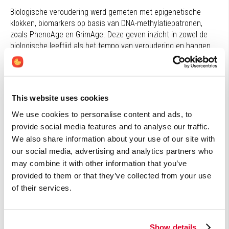
Biologische veroudering werd gemeten met epigenetische
klokken, biomarkers op basis van DNA-methylatiepatronen,
zoals PhenoAge en GrimAge. Deze geven inzicht in zowel de
biologische leeftijd als het tempo van veroudering en hangen
sterk samen met het risico op ziekte en sterfte.
Effecten op epigenetische veroudering
Suppletie met een multivitamine leidde tot een kleine maar
This website uses cookies
significante vertraging van epigenetische veroudering,
specifiek gemeten met klokken PhenoAge en GrimAge. Dit
We use cookies to personalise content and ads, to
komt neer op een vertraging van respectievelijk 0,214 en 0,113
provide social media features and to analyse our traffic.
jaar, wat overeenkomt met enkele maanden biologische
We also share information about your use of our site with
veroudering over twee jaar.
our social media, advertising and analytics partners who
may combine it with other information that you’ve
Voor de andere klokken werden geen significante verschillen
gevonden, al bleef de verouderingssnelheid in de
provided to them or that they’ve collected from your use
interventiegroep stabiel terwijl deze in de placebogroep
of their services.
toenam.
Het grootste effect werd gezien bij deelnemers met een
Show details
versnelde biologische veroudering bij aanvang. Voor de