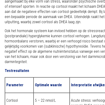
aangemaakt bij elke vorm van stress, waaronder psychische overbe
of intensief sporten. In reactie op cortisol maakt het lichaam DHE
aan dat de negatieve effecten van cortisol gedeeltelijk dempt. Bij 
een bepaalde periode de aanmaak van DHEA. Uiteindelijk raakt het
uitputting, waarbij zowel cortisol als DHEA laag zijn.
Ook het hormonale systeem kan invloed hebben op de stressreactie
(postprandiale) hyperglykemie kunnen cortisol verhogen. Langdur
hormoonbalans verstoren, waarbij er een verhoogd risico bestaat 
gelijktijdig voorkomen van (subklinische) hypothyreoïdie. Tevens 
negatief effect op de algemene nutriëntenstatus vanwege een ve
van het lichaam, maar ook door een verstoring van het darmmicr
darmintegriteit.
Testresultaten
Parameter
Optimale waarde
Interpretatie afwijk
Cortisol
5 – 22 nmol/L
Acute stress: verhoog