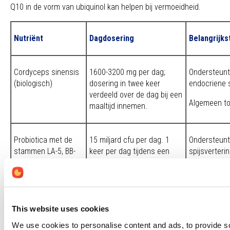
Q10 in de vorm van ubiquinol kan helpen bij vermoeidheid.
Nutriënt
Dagdosering
Belangrijks
Cordyceps sinensis
1600-3200 mg per dag;
Ondersteunt 
(biologisch)
dosering in twee keer
endocriene 
verdeeld over de dag bij een
Algemeen to
maaltijd innemen.
Probiotica met de
15 miljard cfu per dag. 1
Ondersteunt
stammen LA-5, BB-
keer per dag tijdens een
spijsverterin
12 en LGG
maaltijd innemen.
Vermindert 
door stress.
This website uses cookies
Ubiquinol
50-100 mg per dag
Ondersteunt
We use cookies to personalise content and ads, to provide s
en de energi