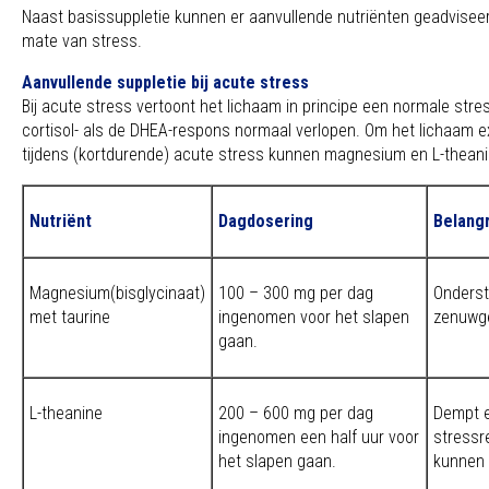
Naast basissuppletie kunnen er aanvullende nutriënten geadvisee
mate van stress.
Aanvullende suppletie bij acute stress
Bij acute stress vertoont het lichaam in principe een normale stre
cortisol- als de DHEA-respons normaal verlopen. Om het lichaam 
tijdens (kortdurende) acute stress kunnen magnesium en L-thean
Nutriënt
Dagdosering
Belangr
Magnesium(bisglycinaat)
100 – 300 mg per dag
Onderst
met taurine
ingenomen voor het slapen
zenuwge
gaan.
L-theanine
200 – 600 mg per dag
Dempt 
ingenomen een half uur voor
stressr
het slapen gaan.
kunnen 