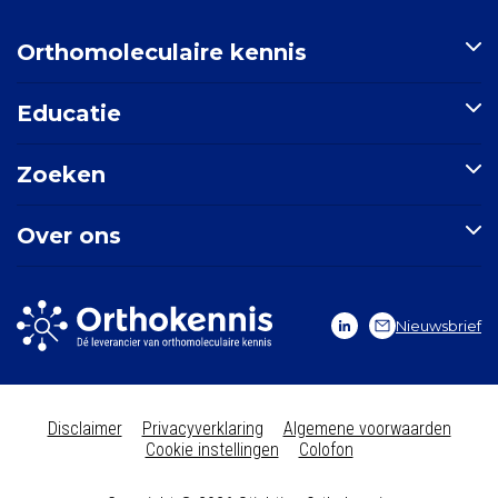
Orthomoleculaire kennis
Artikelen
Educatie
Nutriënten-index
Indicatie-index
Postbiotica in opkomst
Zoeken
Nieuws
E-learning: Basisprincipes orthomoleculaire geneeskunde
Mondgezondheid
Doorzoek de site
Over ons
Zoek een indicatie
Zoek een nutriënt
Stichting Orthokennis
Zoek een artikel
Vitals Voedingssupplementen
Nieuwsbrief
Vitale Kennis
Contact
Disclaimer
Privacyverklaring
Algemene voorwaarden
Cookie instellingen
Colofon