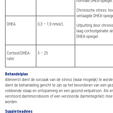
normale DHEA-spiegel.
Chronische stress: ho
verlaagde DHEA-spiege
DHEA
0,3 – 1,9 nmol/L
Uitputting door chroni
laag cortisolgehalte a
DHEA-spiegel.
Cortisol/DHEA-
5 – 25
ratio
Behandelplan
Allereerst dient de oorzaak van de stress (waar mogelijk) te wo
dient de behandeling gericht te zijn op het bevorderen van een gez
voldoende slaap en ontspanning en een gezond eetpatroon. Als er
verstoord darmmicrobioom of een verstoorde darmintegriteit, moet 
worden.
Suppletieadvies