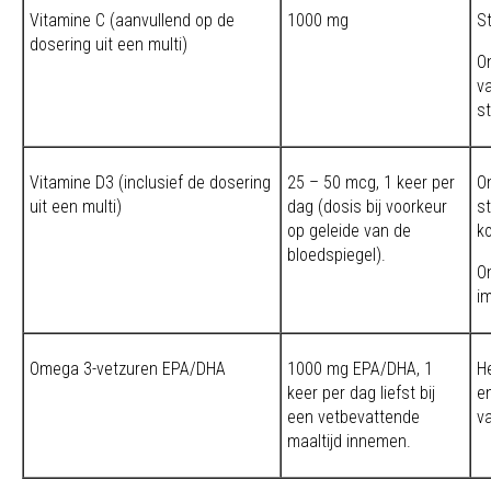
Vitamine C (aanvullend op de
1000 mg
St
dosering uit een multi)
O
v
s
Vitamine D3 (inclusief de dosering
25 – 50 mcg, 1 keer per
O
uit een multi)
dag (dosis bij voorkeur
s
op geleide van de
k
bloedspiegel).
O
i
Omega 3-vetzuren EPA/DHA
1000 mg EPA/DHA, 1
H
keer per dag liefst bij
en
een vetbevattende
v
maaltijd innemen.