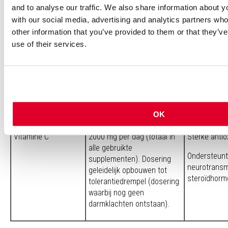
and to analyse our traffic. We also share information about yo
with our social media, advertising and analytics partners wh
Vitamine B5
250 – 1000 mg per dag
Gebruiken i
other information that you’ve provided to them or that they’v
(totaal in alle gebruikte
multivitamin
use of their services.
supplementen).
een B-compl
Ondersteunt
steroïdhorm
Ondersteunt 
OK
Vitamine C
2000 mg per dag (totaal in
Sterke antio
alle gebruikte
Ondersteunt
supplementen). Dosering
neurotransm
geleidelijk opbouwen tot
steroïdhorm
tolerantiedrempel (dosering
waarbij nog geen
darmklachten ontstaan).