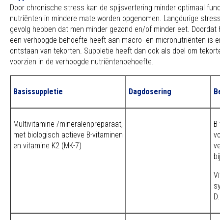
Door chronische stress kan de spijsvertering minder optimaal fun
nutriënten in mindere mate worden opgenomen. Langdurige stress k
gevolg hebben dat men minder gezond en/of minder eet. Doordat h
een verhoogde behoefte heeft aan macro- en micronutriënten is er
ontstaan van tekorten. Suppletie heeft dan ook als doel om tekor
voorzien in de verhoogde nutriëntenbehoefte.
Basissuppletie
Dagdosering
B
Multivitamine-/mineralenpreparaat,
B-
met biologisch actieve B-vitaminen
v
en vitamine K2 (MK-7)
ve
bi
V
s
D.