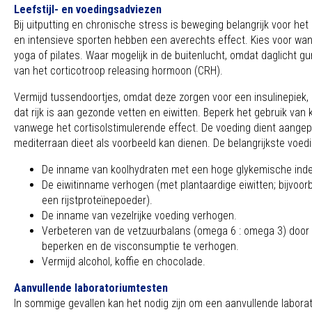
Leefstijl- en voedingsadviezen
Bij uitputting en chronische stress is beweging belangrijk voor he
en intensieve sporten hebben een averechts effect. Kies voor wa
yoga of pilates. Waar mogelijk in de buitenlucht, omdat daglicht g
van het corticotroop releasing hormoon (CRH).
Vermijd tussendoortjes, omdat deze zorgen voor een insulinepiek,
dat rijk is aan gezonde vetten en eiwitten. Beperk het gebruik van 
vanwege het cortisolstimulerende effect. De voeding dient aangep
mediterraan dieet als voorbeeld kan dienen. De belangrijkste voedi
De inname van koolhydraten met een hoge glykemische inde
De eiwitinname verhogen (met plantaardige eiwitten; bijvoor
een rijstproteïnepoeder).
De inname van vezelrijke voeding verhogen.
Verbeteren van de vetzuurbalans (omega 6 : omega 3) door 
beperken en de visconsumptie te verhogen.
Vermijd alcohol, koffie en chocolade.
Aanvullende laboratoriumtesten
In sommige gevallen kan het nodig zijn om een aanvullende labora