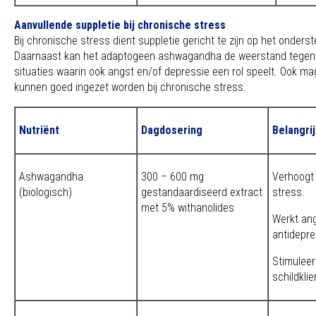
Aanvullende suppletie bij chronische stress
Bij chronische stress dient suppletie gericht te zijn op het onder
Daarnaast kan het adaptogeen ashwagandha de weerstand tegen s
situaties waarin ook angst en/of depressie een rol speelt. Ook m
kunnen goed ingezet worden bij chronische stress.
Nutriënt
Dagdosering
Belangri
Ashwagandha
300 – 600 mg
Verhoogt
(biologisch)
gestandaardiseerd extract
stress.
met 5% withanolides
Werkt an
antidepre
Stimuleer
schildklier