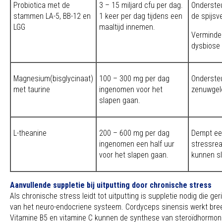
Probiotica met de
3 – 15 miljard cfu per dag.
Onderste
stammen LA-5, BB-12 en
1 keer per dag tijdens een
de spijsve
LGG
maaltijd innemen.
Verminde
dysbiose 
Magnesium(bisglycinaat)
100 – 300 mg per dag
Ondersteu
met taurine
ingenomen voor het
zenuwgele
slapen gaan.
L-theanine
200 – 600 mg per dag
Dempt ee
ingenomen een half uur
stressrea
voor het slapen gaan.
kunnen s
Aanvullende suppletie bij uitputting door chronische stress
Als chronische stress leidt tot uitputting is suppletie nodig die ge
van het neuro-endocriene systeem. Cordyceps sinensis werkt br
Vitamine B5 en vitamine C kunnen de synthese van steroïdhormo