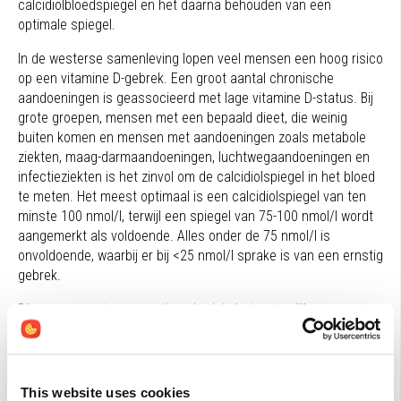
calcidiolbloedspiegel en het daarna behouden van een
optimale spiegel.
In de westerse samenleving lopen veel mensen een hoog risico
op een vitamine D-gebrek. Een groot aantal chronische
aandoeningen is geassocieerd met lage vitamine D-status. Bij
grote groepen, mensen met een bepaald dieet, die weinig
buiten komen en mensen met aandoeningen zoals metabole
ziekten, maag-darmaandoeningen, luchtwegaandoeningen en
infectieziekten is het zinvol om de calcidiolspiegel in het bloed
te meten. Het meest optimaal is een calcidiolspiegel van ten
minste 100 nmol/l, terwijl een spiegel van 75-100 nmol/l wordt
aangemerkt als voldoende. Alles onder de 75 nmol/l is
onvoldoende, waarbij er bij <25 nmol/l sprake is van een ernstig
gebrek.
Bij mensen met een ernstig gebrek is het natuurlijk van groot
belang om de vitamine D-status te verhogen met
therapeutische doseringen vitamine D3 gedurende 3 maanden.
De doseringen op basis van de bepaling van de calcidiolspiegel
en leeftijd worden weergegeven in het algoritme. Hierbij dient te
This website uses cookies