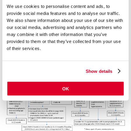
worden opgemerkt dat de maximale dagdosering in Nederland
We use cookies to personalise content and ads, to
(75 mcg) lager is dan de hier geadviseerde doseringen.
provide social media features and to analyse our traffic.
Wanneer na herbepaling blijkt dat een optimale vitamine D-
We also share information about your use of our site with
status is bereikt, kan worden volstaan met een
our social media, advertising and analytics partners who
onderhoudsdosering van 25-50 mcg/dag (bij kinderen lager).
Ook geeft de auteur richtlijnen voor dosering bij mensen bij wie
may combine it with other information that you’ve
de calcidiolspiegel niet kan worden bepaald en waaraan kan
provided to them or that they’ve collected from your use
worden gedacht bij mensen bij wie ondanks juiste doseringen
of their services.
geen verbetering van de vitamine D-status optreedt.
Show details
OK