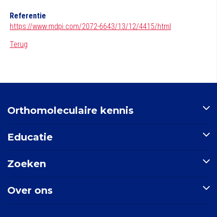
Referentie
https://www.mdpi.com/2072-6643/13/12/4415/html
Terug
Orthomoleculaire kennis
Artikelen
Educatie
Nutriënten-index
Indicatie-index
Postbiotica in opkomst
Zoeken
Nieuws
E-learning: Basisprincipes orthomoleculaire geneeskunde
Mondgezondheid
Doorzoek de site
Over ons
Zoek een indicatie
Zoek een nutriënt
Stichting Orthokennis
Zoek een artikel