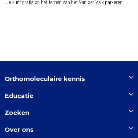
Je kunt gratis op het terrein van het Van der Valk parkeren.
Orthomoleculaire kennis
Artikelen
Educatie
Nutriënten-index
Indicatie-index
Postbiotica in opkomst
Zoeken
Nieuws
E-learning: Basisprincipes orthomoleculaire geneeskunde
Mondgezondheid
Doorzoek de site
Over ons
Zoek een indicatie