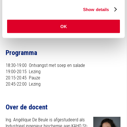
bekend verondersteld.
Show details
Wil je hierbij aanwezig zijn? Meld je dan zo snel mogelijk
aan want vol = vol.
OK
Programma
18:30-19:00 Ontvangst met soep en salade
19:00-20:15 Lezing
20:15-20:45 Pauze
20:45-22:00 Lezing
Over de docent
Ing. Angélique De Beule is afgestudeerd als
Industrieel ingenieur biochemie aan KAHO St-