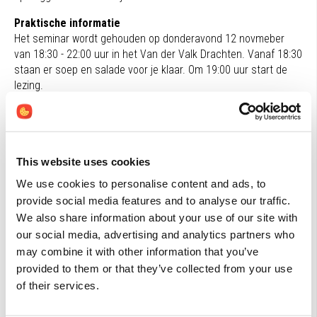
Praktische informatie
Het seminar wordt gehouden op donderavond 12 novmeber
van 18:30 - 22:00 uur in het Van der Valk Drachten. Vanaf 18:30
staan er soep en salade voor je klaar. Om 19:00 uur start de
lezing.
Voor deelname aan het seminar vragen we een symbolische
bijdrage van 25 euro. We willen hiermee bewustzijn creëren,
zodat onnodige kosten en verspilling van voedsel kunnen
worden voorkomen. Na afloop ontvang je een mooie goodie
This website uses cookies
bag.
We use cookies to personalise content and ads, to
provide social media features and to analyse our traffic.
Ook te volgen in Breda
Dit avondseminar kun je ook bijwonen op dinsdagavond 17
We also share information about your use of our site with
novmeber in Breda. Klik
hier
om je aan te melden
our social media, advertising and analytics partners who
may combine it with other information that you’ve
Voor wie?
provided to them or that they’ve collected from your use
Het avondseminar is bedoeld voor gezondheidsprofessionals
of their services.
zoals therapeuten, artsen, adviesdrogisten en
gespecialiseerde winkeliers. Medische basiskennis wordt