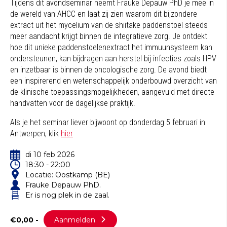
Tijdens dit avondseminar neemt Frauke Depauw PhD je mee in
de wereld van AHCC en laat zij zien waarom dit bijzondere
extract uit het mycelium van de shiitake paddenstoel steeds
meer aandacht krijgt binnen de integratieve zorg. Je ontdekt
hoe dit unieke paddenstoelenextract het immuunsysteem kan
ondersteunen, kan bijdragen aan herstel bij infecties zoals HPV
en inzetbaar is binnen de oncologische zorg. De avond biedt
een inspirerend en wetenschappelijk onderbouwd overzicht van
de klinische toepassingsmogelijkheden, aangevuld met directe
handvatten voor de dagelijkse praktijk.
Als je het seminar liever bijwoont op donderdag 5 februari in
Antwerpen, klik
hier
di 10 feb 2026
18:30 - 22:00
Locatie: Oostkamp (BE)
Frauke Depauw PhD.
Er is nog plek in de zaal.
€0,00 -
Aanmelden