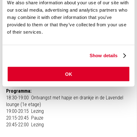
Voor wie?
We also share information about your use of our site with
Dit seminar is bedoeld voor artsen, apothekers, therapeuten en
our social media, advertising and analytics partners who
andere zorgprofessionals die hun kennis willen
may combine it with other information that you’ve
verdiepen in het wetenschappelijk onderbouwd en veilige
provided to them or that they’ve collected from your use
gebruik van AHCC als onderdeel van een holistische
of their services.
aanpak bij herstel, weerstand en oncologische ondersteuning.
Wil je hierbij aanwezig zijn? Meld je dan zo snel mogelijk
aan want vol = vol.
Show details
OK
Programma
Programma:
18:30-19:00 Ontvangst met hapje en drankje in de Lavendel
lounge (1e etage)
19:00-20:15 Lezing
20:15-20:45 Pauze
20:45-22:00 Lezing