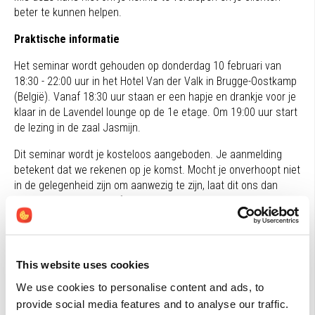
beter te kunnen helpen.
Praktische informatie
Het seminar wordt gehouden op donderdag 10 februari van
18:30 - 22:00 uur in het Hotel Van der Valk in Brugge-Oostkamp
(België). Vanaf 18:30 uur staan er een hapje en drankje voor je
klaar in de Lavendel lounge op de 1e etage. Om 19:00 uur start
de lezing in de zaal Jasmijn.
Dit seminar wordt je kosteloos aangeboden. Je aanmelding
betekent dat we rekenen op je komst. Mocht je onverhoopt niet
in de gelegenheid zijn om aanwezig te zijn, laat dit ons dan
uiterlijk 10 dagen voorafgaand aan het seminar weten. Dan
berekent de locatie de kosten niet aan ons door en voorkomen
we met elkaar verspilling van voedsel en materialen.
Ook te volgen in Antwerpen
This website uses cookies
Dit avondseminar kun je ook bijwonen op donderdagavond 5
We use cookies to personalise content and ads, to
februari in Antwerpen. Klik
hier
om je aan te melden
provide social media features and to analyse our traffic.